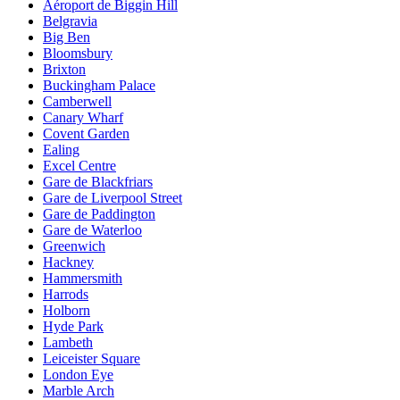
Aéroport de Biggin Hill
Belgravia
Big Ben
Bloomsbury
Brixton
Buckingham Palace
Camberwell
Canary Wharf
Covent Garden
Ealing
Excel Centre
Gare de Blackfriars
Gare de Liverpool Street
Gare de Paddington
Gare de Waterloo
Greenwich
Hackney
Hammersmith
Harrods
Holborn
Hyde Park
Lambeth
Leiceister Square
London Eye
Marble Arch