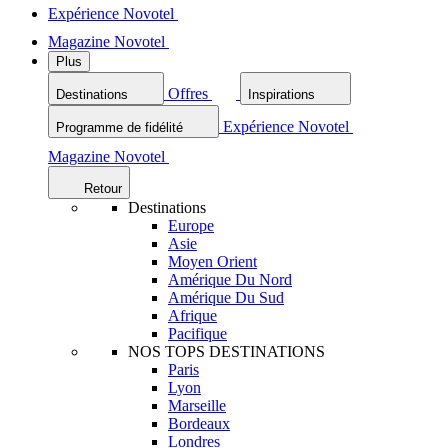
Expérience Novotel
Magazine Novotel
Plus
Offres
Destinations
Inspirations
Expérience Novotel
Programme de fidélité
Magazine Novotel
Retour
Destinations
Europe
Asie
Moyen Orient
Amérique Du Nord
Amérique Du Sud
Afrique
Pacifique
NOS TOPS DESTINATIONS
Paris
Lyon
Marseille
Bordeaux
Londres