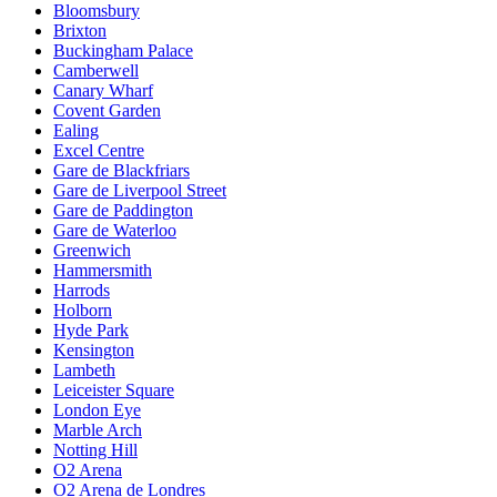
Bloomsbury
Brixton
Buckingham Palace
Camberwell
Canary Wharf
Covent Garden
Ealing
Excel Centre
Gare de Blackfriars
Gare de Liverpool Street
Gare de Paddington
Gare de Waterloo
Greenwich
Hammersmith
Harrods
Holborn
Hyde Park
Kensington
Lambeth
Leiceister Square
London Eye
Marble Arch
Notting Hill
O2 Arena
O2 Arena de Londres