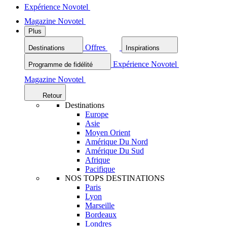
Expérience Novotel
Magazine Novotel
Plus
Offres
Destinations
Inspirations
Expérience Novotel
Programme de fidélité
Magazine Novotel
Retour
Destinations
Europe
Asie
Moyen Orient
Amérique Du Nord
Amérique Du Sud
Afrique
Pacifique
NOS TOPS DESTINATIONS
Paris
Lyon
Marseille
Bordeaux
Londres