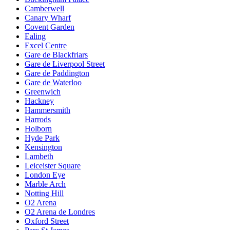
Camberwell
Canary Wharf
Covent Garden
Ealing
Excel Centre
Gare de Blackfriars
Gare de Liverpool Street
Gare de Paddington
Gare de Waterloo
Greenwich
Hackney
Hammersmith
Harrods
Holborn
Hyde Park
Kensington
Lambeth
Leiceister Square
London Eye
Marble Arch
Notting Hill
O2 Arena
O2 Arena de Londres
Oxford Street