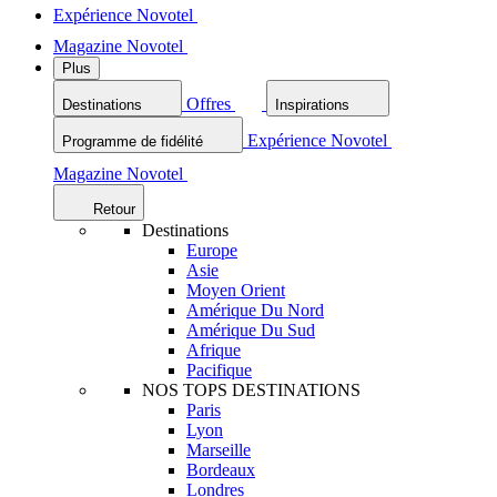
Expérience Novotel
Magazine Novotel
Plus
Offres
Destinations
Inspirations
Expérience Novotel
Programme de fidélité
Magazine Novotel
Retour
Destinations
Europe
Asie
Moyen Orient
Amérique Du Nord
Amérique Du Sud
Afrique
Pacifique
NOS TOPS DESTINATIONS
Paris
Lyon
Marseille
Bordeaux
Londres