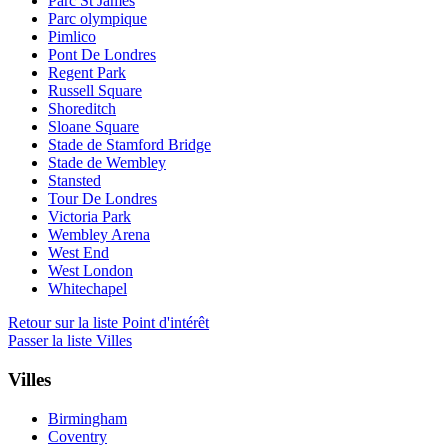
Parc St James
Parc olympique
Pimlico
Pont De Londres
Regent Park
Russell Square
Shoreditch
Sloane Square
Stade de Stamford Bridge
Stade de Wembley
Stansted
Tour De Londres
Victoria Park
Wembley Arena
West End
West London
Whitechapel
Retour sur la liste Point d'intérêt
Passer la liste Villes
Villes
Birmingham
Coventry