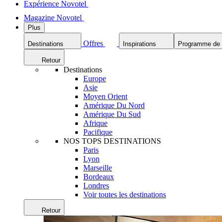
Expérience Novotel
Magazine Novotel
Plus
Offres
Destinations
Inspirations
Programme de f
Retour
Destinations
Europe
Asie
Moyen Orient
Amérique Du Nord
Amérique Du Sud
Afrique
Pacifique
NOS TOPS DESTINATIONS
Paris
Lyon
Marseille
Bordeaux
Londres
Voir toutes les destinations
Retour