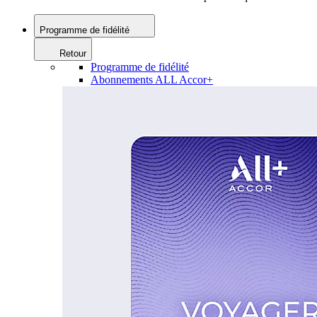
Programme de fidélité
Retour
Programme de fidélité
Abonnements ALL Accor+