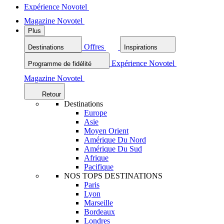
Expérience Novotel
Magazine Novotel
Plus
Offres
Destinations
Inspirations
Expérience Novotel
Programme de fidélité
Magazine Novotel
Retour
Destinations
Europe
Asie
Moyen Orient
Amérique Du Nord
Amérique Du Sud
Afrique
Pacifique
NOS TOPS DESTINATIONS
Paris
Lyon
Marseille
Bordeaux
Londres