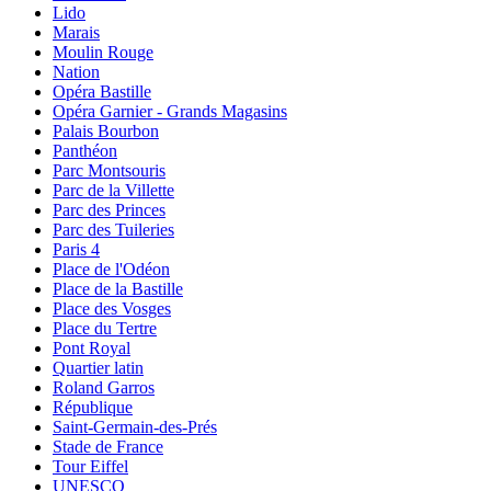
Lido
Marais
Moulin Rouge
Nation
Opéra Bastille
Opéra Garnier - Grands Magasins
Palais Bourbon
Panthéon
Parc Montsouris
Parc de la Villette
Parc des Princes
Parc des Tuileries
Paris 4
Place de l'Odéon
Place de la Bastille
Place des Vosges
Place du Tertre
Pont Royal
Quartier latin
Roland Garros
République
Saint-Germain-des-Prés
Stade de France
Tour Eiffel
UNESCO