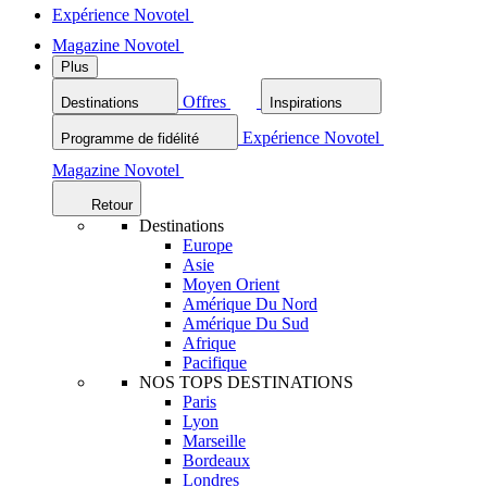
Expérience Novotel
Magazine Novotel
Plus
Offres
Destinations
Inspirations
Expérience Novotel
Programme de fidélité
Magazine Novotel
Retour
Destinations
Europe
Asie
Moyen Orient
Amérique Du Nord
Amérique Du Sud
Afrique
Pacifique
NOS TOPS DESTINATIONS
Paris
Lyon
Marseille
Bordeaux
Londres