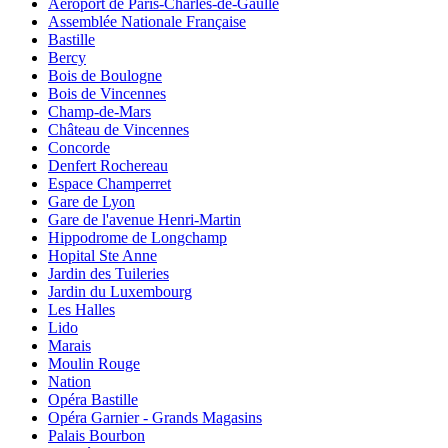
Aeroport de Paris-Charles-de-Gaulle
Assemblée Nationale Française
Bastille
Bercy
Bois de Boulogne
Bois de Vincennes
Champ-de-Mars
Château de Vincennes
Concorde
Denfert Rochereau
Espace Champerret
Gare de Lyon
Gare de l'avenue Henri-Martin
Hippodrome de Longchamp
Hopital Ste Anne
Jardin des Tuileries
Jardin du Luxembourg
Les Halles
Lido
Marais
Moulin Rouge
Nation
Opéra Bastille
Opéra Garnier - Grands Magasins
Palais Bourbon