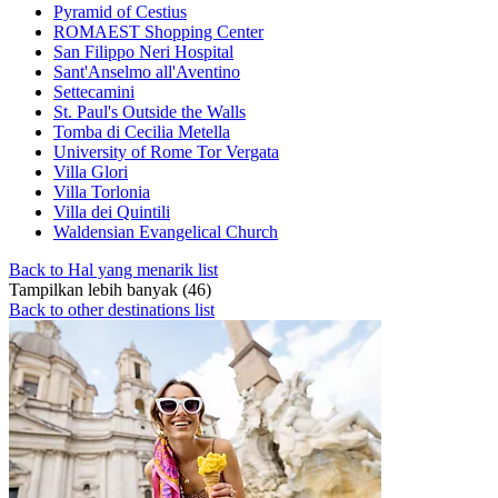
Pyramid of Cestius
ROMAEST Shopping Center
San Filippo Neri Hospital
Sant'Anselmo all'Aventino
Settecamini
St. Paul's Outside the Walls
Tomba di Cecilia Metella
University of Rome Tor Vergata
Villa Glori
Villa Torlonia
Villa dei Quintili
Waldensian Evangelical Church
Back to Hal yang menarik list
Tampilkan lebih banyak (46)
Back to other destinations list