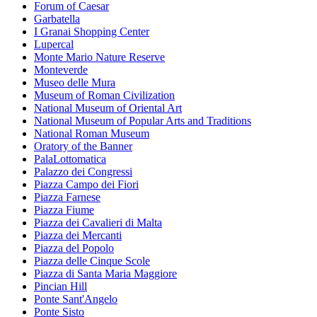
Forum of Caesar
Garbatella
I Granai Shopping Center
Lupercal
Monte Mario Nature Reserve
Monteverde
Museo delle Mura
Museum of Roman Civilization
National Museum of Oriental Art
National Museum of Popular Arts and Traditions
National Roman Museum
Oratory of the Banner
PalaLottomatica
Palazzo dei Congressi
Piazza Campo dei Fiori
Piazza Farnese
Piazza Fiume
Piazza dei Cavalieri di Malta
Piazza dei Mercanti
Piazza del Popolo
Piazza delle Cinque Scole
Piazza di Santa Maria Maggiore
Pincian Hill
Ponte Sant'Angelo
Ponte Sisto