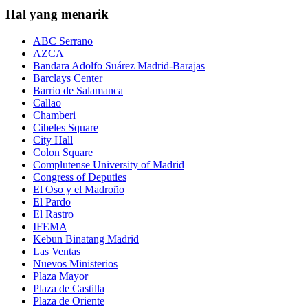
Hal yang menarik
ABC Serrano
AZCA
Bandara Adolfo Suárez Madrid-Barajas
Barclays Center
Barrio de Salamanca
Callao
Chamberi
Cibeles Square
City Hall
Colon Square
Complutense University of Madrid
Congress of Deputies
El Oso y el Madroño
El Pardo
El Rastro
IFEMA
Kebun Binatang Madrid
Las Ventas
Nuevos Ministerios
Plaza Mayor
Plaza de Castilla
Plaza de Oriente