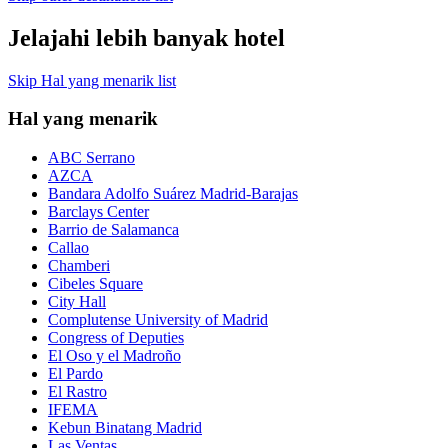
Jelajahi lebih banyak hotel
Skip Hal yang menarik list
Hal yang menarik
ABC Serrano
AZCA
Bandara Adolfo Suárez Madrid-Barajas
Barclays Center
Barrio de Salamanca
Callao
Chamberi
Cibeles Square
City Hall
Complutense University of Madrid
Congress of Deputies
El Oso y el Madroño
El Pardo
El Rastro
IFEMA
Kebun Binatang Madrid
Las Ventas