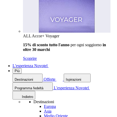
ALL Accor+ Voyager
15% di sconto tutto l'anno
per ogni soggiorno
in
oltre 30 marchi
Scoprire
L'esperienza Novotel
Più
Offerte
Destinazioni
Ispirazioni
L'esperienza Novotel
Programma fedeltà
Indietro
Destinazioni
Europa
Asia
Medio Oriente