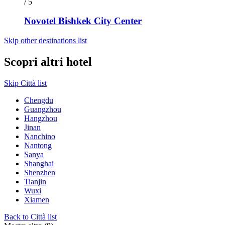
/ 5
Novotel Bishkek City Center
Skip other destinations list
Scopri altri hotel
Skip Città list
Chengdu
Guangzhou
Hangzhou
Jinan
Nanchino
Nantong
Sanya
Shanghai
Shenzhen
Tianjin
Wuxi
Xiamen
Back to Città list