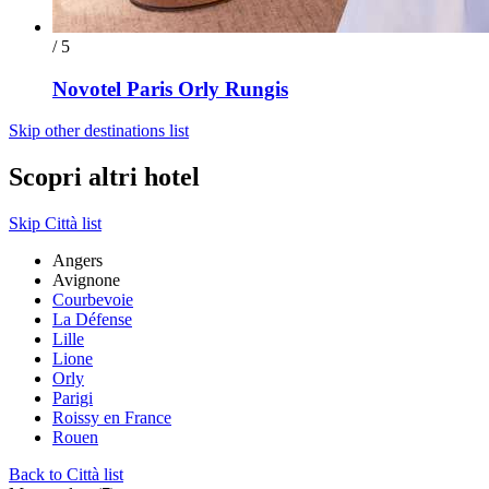
/ 5
Novotel Paris Orly Rungis
Skip other destinations list
Scopri altri hotel
Skip Città list
Angers
Avignone
Courbevoie
La Défense
Lille
Lione
Orly
Parigi
Roissy en France
Rouen
Back to Città list