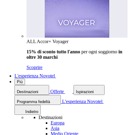
ALL Accor+ Voyager
15% di sconto tutto l'anno
per ogni soggiorno
in
oltre 30 marchi
Scoprire
L'esperienza Novotel
Più
Offerte
Destinazioni
Ispirazioni
L'esperienza Novotel
Programma fedeltà
Indietro
Destinazioni
Europa
Asia
Medio Oriente