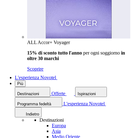
ALL Accor+ Voyager
15% di sconto tutto l'anno
per ogni soggiorno
in
oltre 30 marchi
Scoprire
L'esperienza Novotel
Più
Offerte
Destinazioni
Ispirazioni
L'esperienza Novotel
Programma fedeltà
Indietro
Destinazioni
Europa
Asia
Medio Oriente