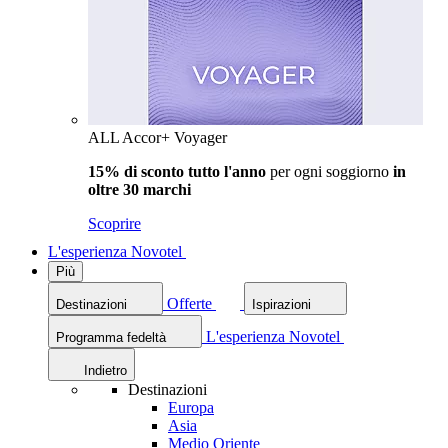
ALL Accor+ Voyager
15% di sconto tutto l'anno
per ogni soggiorno
in
oltre 30 marchi
Scoprire
L'esperienza Novotel
Più
Offerte
Destinazioni
Ispirazioni
L'esperienza Novotel
Programma fedeltà
Indietro
Destinazioni
Europa
Asia
Medio Oriente