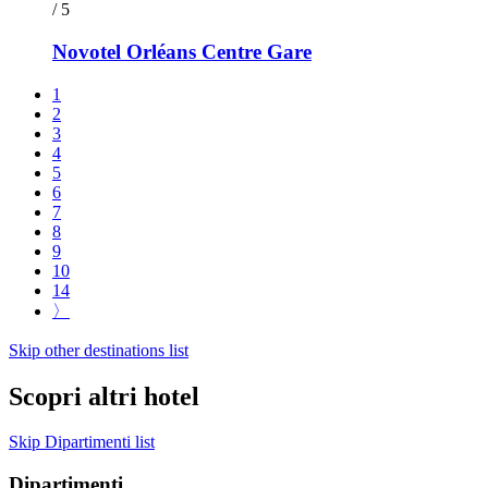
/ 5
Novotel Orléans Centre Gare
1
2
3
4
5
6
7
8
9
10
14
〉
Skip other destinations list
Scopri altri hotel
Skip Dipartimenti list
Dipartimenti