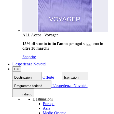
ALL Accor+ Voyager
15% di sconto tutto l'anno
per ogni soggiorno
in
oltre 30 marchi
Scoprire
L'esperienza Novotel
Più
Offerte
Destinazioni
Ispirazioni
L'esperienza Novotel
Programma fedeltà
Indietro
Destinazioni
Europa
Asia
Medio Oriente