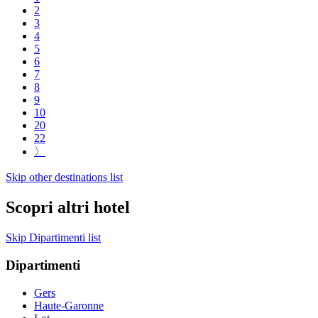
2
3
4
5
6
7
8
9
10
20
22
〉
Skip other destinations list
Scopri altri hotel
Skip Dipartimenti list
Dipartimenti
Gers
Haute-Garonne