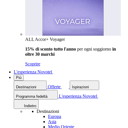
ALL Accor+ Voyager
15% di sconto tutto l'anno
per ogni soggiorno
in
oltre 30 marchi
Scoprire
L'esperienza Novotel
Più
Offerte
Destinazioni
Ispirazioni
L'esperienza Novotel
Programma fedeltà
Indietro
Destinazioni
Europa
Asia
Medio Oriente