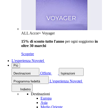
ALL Accor+ Voyager
15% di sconto tutto l'anno
per ogni soggiorno
in
oltre 30 marchi
Scoprire
L'esperienza Novotel
Più
Offerte
Destinazioni
Ispirazioni
L'esperienza Novotel
Programma fedeltà
Indietro
Destinazioni
Europa
Asia
Medio Oriente