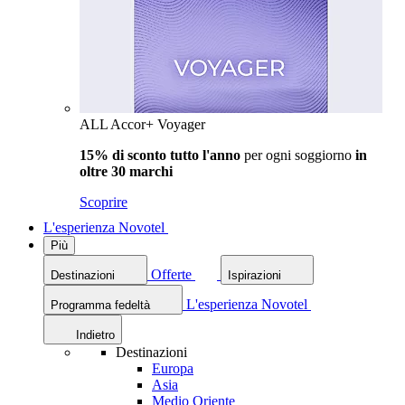
ALL Accor+ Voyager
15% di sconto tutto l'anno
per ogni soggiorno
in
oltre 30 marchi
Scoprire
L'esperienza Novotel
Più
Offerte
Destinazioni
Ispirazioni
L'esperienza Novotel
Programma fedeltà
Indietro
Destinazioni
Europa
Asia
Medio Oriente