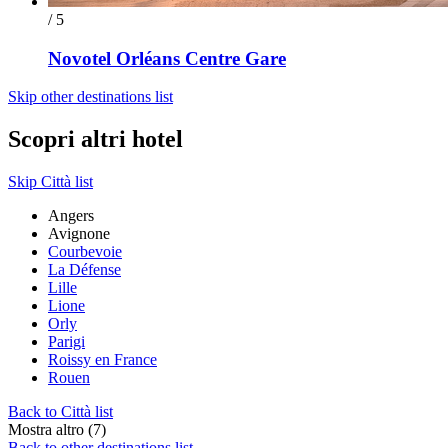
/ 5
Novotel Orléans Centre Gare
Skip other destinations list
Scopri altri hotel
Skip Città list
Angers
Avignone
Courbevoie
La Défense
Lille
Lione
Orly
Parigi
Roissy en France
Rouen
Back to Città list
Mostra altro (7)
Back to other destinations list