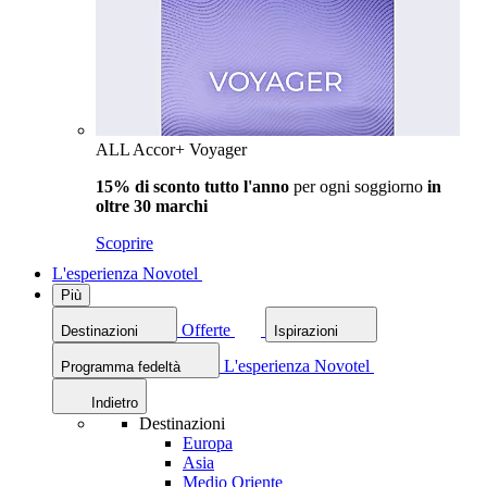
ALL Accor+ Voyager
15% di sconto tutto l'anno
per ogni soggiorno
in
oltre 30 marchi
Scoprire
L'esperienza Novotel
Più
Offerte
Destinazioni
Ispirazioni
L'esperienza Novotel
Programma fedeltà
Indietro
Destinazioni
Europa
Asia
Medio Oriente