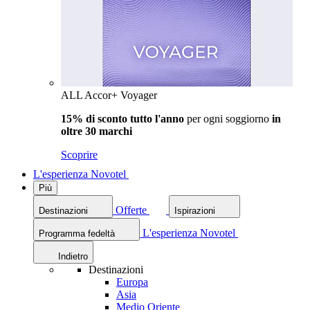
ALL Accor+ Voyager
15% di sconto tutto l'anno
per ogni soggiorno
in
oltre 30 marchi
Scoprire
L'esperienza Novotel
Più
Offerte
Destinazioni
Ispirazioni
L'esperienza Novotel
Programma fedeltà
Indietro
Destinazioni
Europa
Asia
Medio Oriente