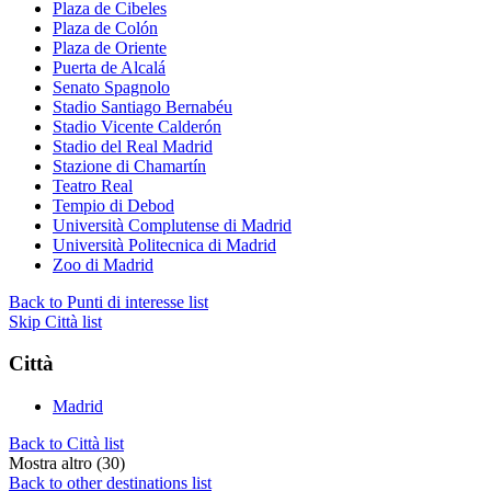
Plaza de Cibeles
Plaza de Colón
Plaza de Oriente
Puerta de Alcalá
Senato Spagnolo
Stadio Santiago Bernabéu
Stadio Vicente Calderón
Stadio del Real Madrid
Stazione di Chamartín
Teatro Real
Tempio di Debod
Università Complutense di Madrid
Università Politecnica di Madrid
Zoo di Madrid
Back to Punti di interesse list
Skip Città list
Città
Madrid
Back to Città list
Mostra altro (30)
Back to other destinations list