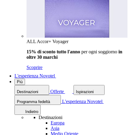
ALL Accor+ Voyager
15% di sconto tutto l'anno
per ogni soggiorno
in
oltre 30 marchi
Scoprire
L'esperienza Novotel
Più
Offerte
Destinazioni
Ispirazioni
L'esperienza Novotel
Programma fedeltà
Indietro
Destinazioni
Europa
Asia
Medio Oriente