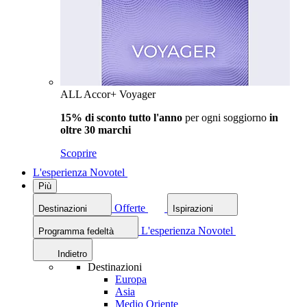
ALL Accor+ Voyager
15% di sconto tutto l'anno
per ogni soggiorno
in
oltre 30 marchi
Scoprire
L'esperienza Novotel
Più
Offerte
Destinazioni
Ispirazioni
L'esperienza Novotel
Programma fedeltà
Indietro
Destinazioni
Europa
Asia
Medio Oriente