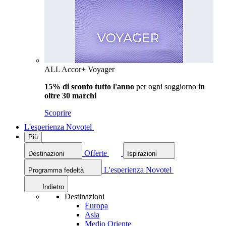
ALL Accor+ Voyager
15% di sconto tutto l'anno
per ogni soggiorno
in
oltre 30 marchi
Scoprire
L'esperienza Novotel
Più
Offerte
Destinazioni
Ispirazioni
L'esperienza Novotel
Programma fedeltà
Indietro
Destinazioni
Europa
Asia
Medio Oriente