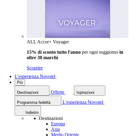
ALL Accor+ Voyager
15% di sconto tutto l'anno
per ogni soggiorno
in
oltre 30 marchi
Scoprire
L'esperienza Novotel
Più
Offerte
Destinazioni
Ispirazioni
L'esperienza Novotel
Programma fedeltà
Indietro
Destinazioni
Europa
Asia
Medio Oriente