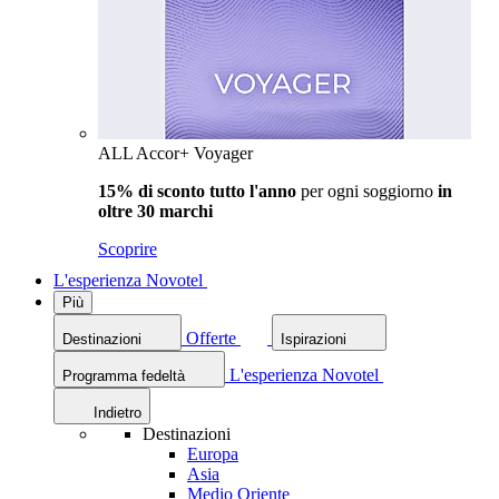
ALL Accor+ Voyager
15% di sconto tutto l'anno
per ogni soggiorno
in
oltre 30 marchi
Scoprire
L'esperienza Novotel
Più
Offerte
Destinazioni
Ispirazioni
L'esperienza Novotel
Programma fedeltà
Indietro
Destinazioni
Europa
Asia
Medio Oriente