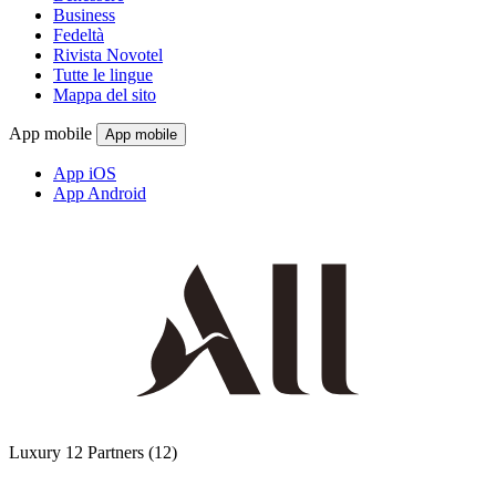
Business
Fedeltà
Rivista Novotel
Tutte le lingue
Mappa del sito
App mobile
App mobile
App iOS
App Android
Luxury
12 Partners
(12)