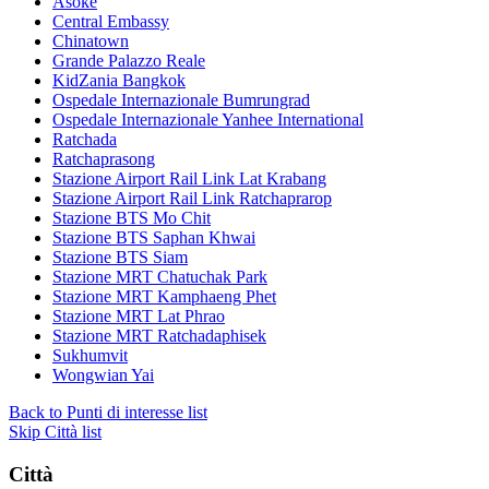
Asoke
Central Embassy
Chinatown
Grande Palazzo Reale
KidZania Bangkok
Ospedale Internazionale Bumrungrad
Ospedale Internazionale Yanhee International
Ratchada
Ratchaprasong
Stazione Airport Rail Link Lat Krabang
Stazione Airport Rail Link Ratchaprarop
Stazione BTS Mo Chit
Stazione BTS Saphan Khwai
Stazione BTS Siam
Stazione MRT Chatuchak Park
Stazione MRT Kamphaeng Phet
Stazione MRT Lat Phrao
Stazione MRT Ratchadaphisek
Sukhumvit
Wongwian Yai
Back to Punti di interesse list
Skip Città list
Città