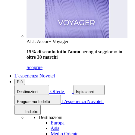
ALL Accor+ Voyager
15% di sconto tutto l'anno
per ogni soggiorno
in
oltre 30 marchi
Scoprire
L'esperienza Novotel
Più
Offerte
Destinazioni
Ispirazioni
L'esperienza Novotel
Programma fedeltà
Indietro
Destinazioni
Europa
Asia
Medio Oriente