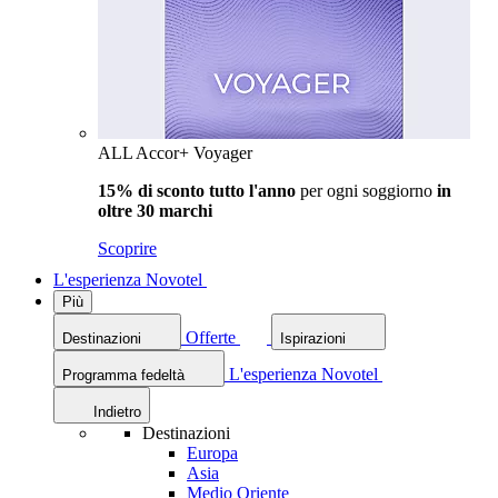
ALL Accor+ Voyager
15% di sconto tutto l'anno
per ogni soggiorno
in
oltre 30 marchi
Scoprire
L'esperienza Novotel
Più
Offerte
Destinazioni
Ispirazioni
L'esperienza Novotel
Programma fedeltà
Indietro
Destinazioni
Europa
Asia
Medio Oriente