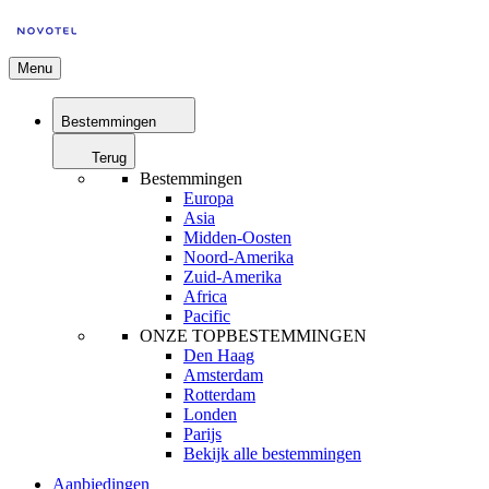
Menu
Bestemmingen
Terug
Bestemmingen
Europa
Asia
Midden-Oosten
Noord-Amerika
Zuid-Amerika
Africa
Pacific
ONZE TOPBESTEMMINGEN
Den Haag
Amsterdam
Rotterdam
Londen
Parijs
Bekijk alle bestemmingen
Aanbiedingen