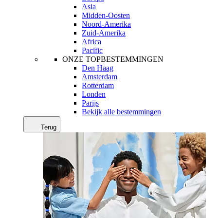
Asia
Midden-Oosten
Noord-Amerika
Zuid-Amerika
Africa
Pacific
ONZE TOPBESTEMMINGEN
Den Haag
Amsterdam
Rotterdam
Londen
Parijs
Bekijk alle bestemmingen
Terug