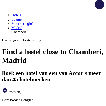
Load
Hotels
Spanje
Madrid (regio)
Madrid
Chamberi
Uw volgende bestemming
Find a hotel close to Chamberi,
Madrid
Boek een hotel van een van Accor's meer
dan 45 hotelmerken
fout(en)
Core booking engine