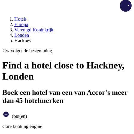
Load
Hotels
Europa
Verenigd Koninkrijk
Londen
Hackney
Uw volgende bestemming
Find a hotel close to Hackney,
Londen
Boek een hotel van een van Accor's meer
dan 45 hotelmerken
fout(en)
Core booking engine