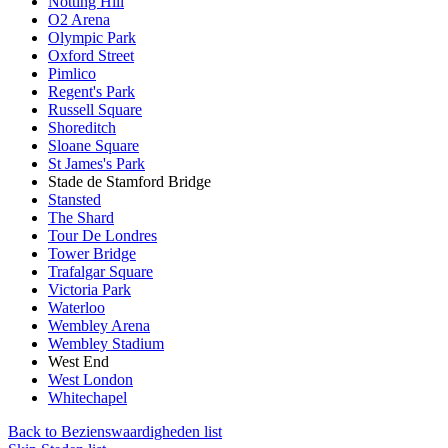
Notting Hill
O2 Arena
Olympic Park
Oxford Street
Pimlico
Regent's Park
Russell Square
Shoreditch
Sloane Square
St James's Park
Stade de Stamford Bridge
Stansted
The Shard
Tour De Londres
Tower Bridge
Trafalgar Square
Victoria Park
Waterloo
Wembley Arena
Wembley Stadium
West End
West London
Whitechapel
Back to Bezienswaardigheden list