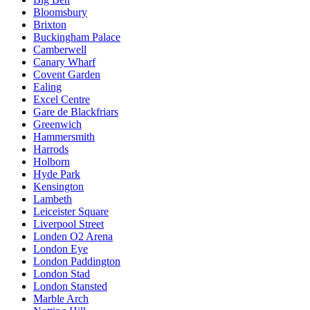
Bloomsbury
Brixton
Buckingham Palace
Camberwell
Canary Wharf
Covent Garden
Ealing
Excel Centre
Gare de Blackfriars
Greenwich
Hammersmith
Harrods
Holborn
Hyde Park
Kensington
Lambeth
Leiceister Square
Liverpool Street
Londen O2 Arena
London Eye
London Paddington
London Stad
London Stansted
Marble Arch