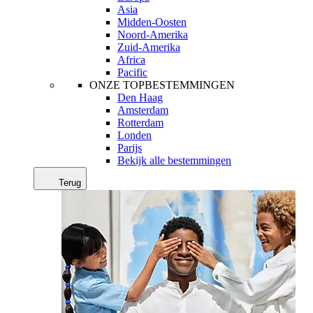
Asia
Midden-Oosten
Noord-Amerika
Zuid-Amerika
Africa
Pacific
ONZE TOPBESTEMMINGEN
Den Haag
Amsterdam
Rotterdam
Londen
Parijs
Bekijk alle bestemmingen
Terug