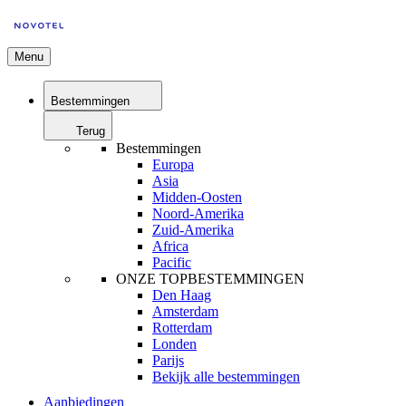
Menu
Bestemmingen
Terug
Bestemmingen
Europa
Asia
Midden-Oosten
Noord-Amerika
Zuid-Amerika
Africa
Pacific
ONZE TOPBESTEMMINGEN
Den Haag
Amsterdam
Rotterdam
Londen
Parijs
Bekijk alle bestemmingen
Aanbiedingen