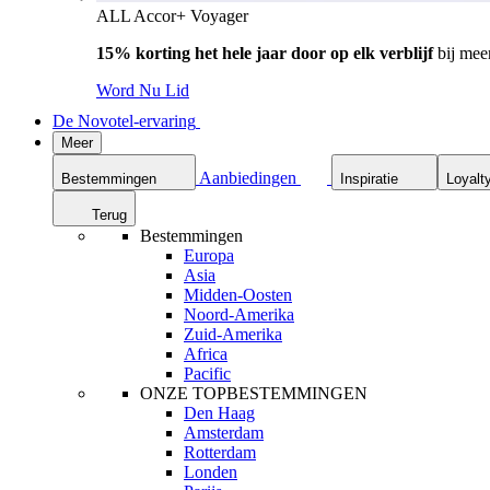
ALL Accor+ Voyager
15% korting het hele jaar door op elk verblijf
bij mee
Word Nu Lid
De Novotel-ervaring
Meer
Aanbiedingen
Bestemmingen
Inspiratie
Loyalt
Terug
Bestemmingen
Europa
Asia
Midden-Oosten
Noord-Amerika
Zuid-Amerika
Africa
Pacific
ONZE TOPBESTEMMINGEN
Den Haag
Amsterdam
Rotterdam
Londen