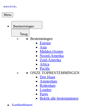
Menu
Bestemmingen
Terug
Bestemmingen
Europa
Asia
Midden-Oosten
Noord-Amerika
Zuid-Amerika
Africa
Pacific
ONZE TOPBESTEMMINGEN
Den Haag
Amsterdam
Rotterdam
Londen
Parijs
Bekijk alle bestemmingen
Aanbiedingen