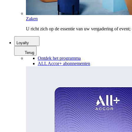
Zaken
U richt zich op de essentie van uw vergadering of event
Loyalty
Terug
Ontdek het programma
ALL Accor+ abonnementen