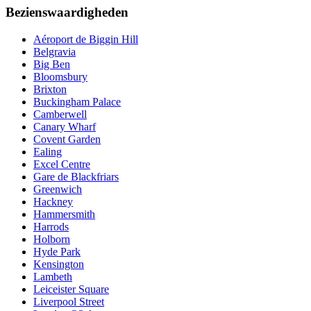
Bezienswaardigheden
Aéroport de Biggin Hill
Belgravia
Big Ben
Bloomsbury
Brixton
Buckingham Palace
Camberwell
Canary Wharf
Covent Garden
Ealing
Excel Centre
Gare de Blackfriars
Greenwich
Hackney
Hammersmith
Harrods
Holborn
Hyde Park
Kensington
Lambeth
Leiceister Square
Liverpool Street