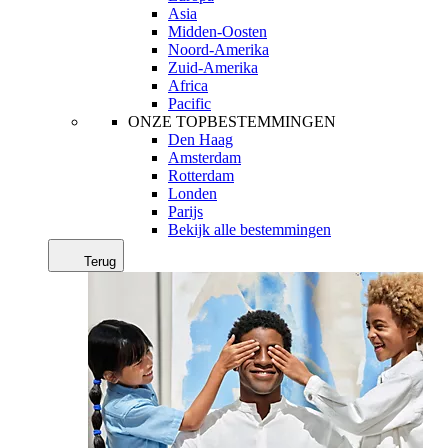
Asia
Midden-Oosten
Noord-Amerika
Zuid-Amerika
Africa
Pacific
ONZE TOPBESTEMMINGEN
Den Haag
Amsterdam
Rotterdam
Londen
Parijs
Bekijk alle bestemmingen
Terug