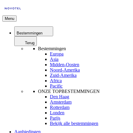
Menu
Bestemmingen
Terug
Bestemmingen
Europa
Asia
Midden-Oosten
Noord-Amerika
Zuid-Amerika
Africa
Pacific
ONZE TOPBESTEMMINGEN
Den Haag
Amsterdam
Rotterdam
Londen
Parijs
Bekijk alle bestemmingen
Aanbiedingen