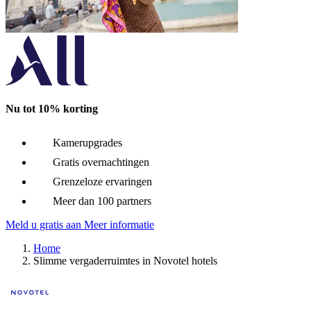
Novotel Sydney Darling Square
Darling Harbour, Australië
Geniet in het Novotel Sydney Darling Square (voorheen Novotel
Nu tot 10% korting
Novotel Santa Cruz de la Sierra
Kamerupgrades
Santa Cruz De La Sierra, Bolivia
Gratis overnachtingen
Grenzeloze ervaringen
Een dynamische sfeer vlakbij het hart van Bolivia's grootste co
Meer dan 100 partners
Meld u gratis aan
Meer informatie
Novotel Changsha International Exhibition Cent
Home
Slimme vergaderruimtes in Novotel hotels
长沙, China
Novotel Changsha International Exhibition Center is strategisch