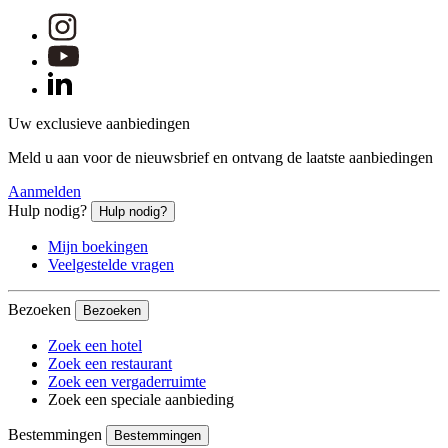
Novotel Bishkek City Center
Bishkek, Kirgizstan
Uw exclusieve aanbiedingen
Het Novotel Bishkek City Center is ideaal gelegen in het centru
Meld u aan voor de nieuwsbrief en ontvang de laatste aanbiedingen
Aanmelden
Novotel Bali Ngurah Rai Airport
Hulp nodig?
Hulp nodig?
Kuta, Indonesië
Mijn boekingen
Veelgestelde vragen
Novotel Bali Ngurah Rai Airport Hotel op de internationale luch
Bezoeken
Bezoeken
Zoek een hotel
Novotel Arica
Zoek een restaurant
Zoek een vergaderruimte
Arica, Chili
Zoek een speciale aanbieding
Novotel Arica is een hotel dat tijdens uw verblijf een authenti
Bestemmingen
Bestemmingen