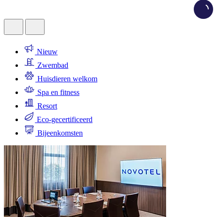
Loadi
Nieuw
Zwembad
Huisdieren welkom
Spa en fitness
Resort
Eco-gecertificeerd
Bijeenkomsten