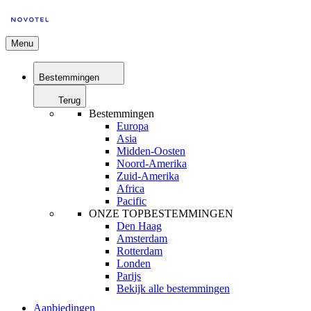
Menu
Bestemmingen
Terug
Bestemmingen
Europa
Asia
Midden-Oosten
Noord-Amerika
Zuid-Amerika
Africa
Pacific
ONZE TOPBESTEMMINGEN
Den Haag
Amsterdam
Rotterdam
Londen
Parijs
Bekijk alle bestemmingen
Aanbiedingen