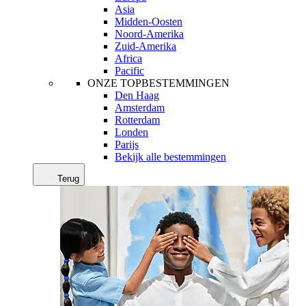
Asia
Midden-Oosten
Noord-Amerika
Zuid-Amerika
Africa
Pacific
ONZE TOPBESTEMMINGEN
Den Haag
Amsterdam
Rotterdam
Londen
Parijs
Bekijk alle bestemmingen
Terug