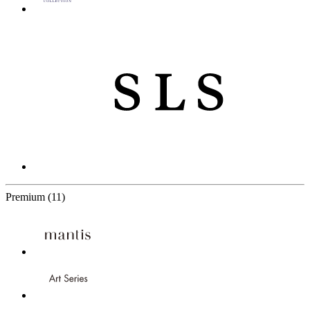
11 Partners
Premium
(11)