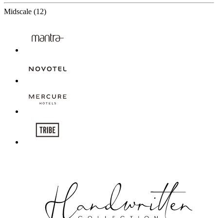
12 Partners
Midscale
(12)