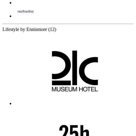
12 Partners
Lifestyle by Ennismore
(12)