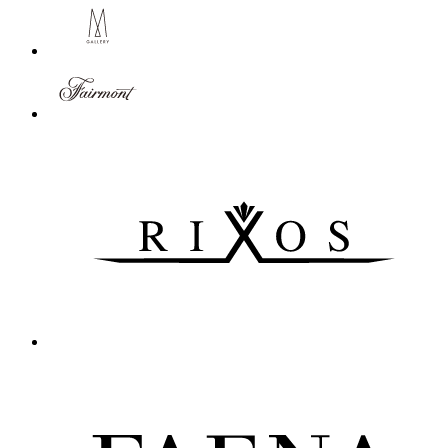
7
8
9
10
〉