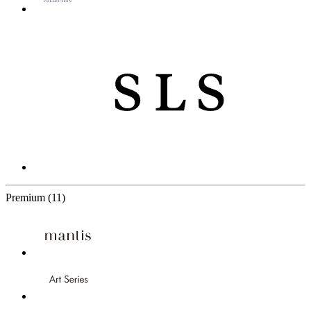
11 Partners
Premium
(11)