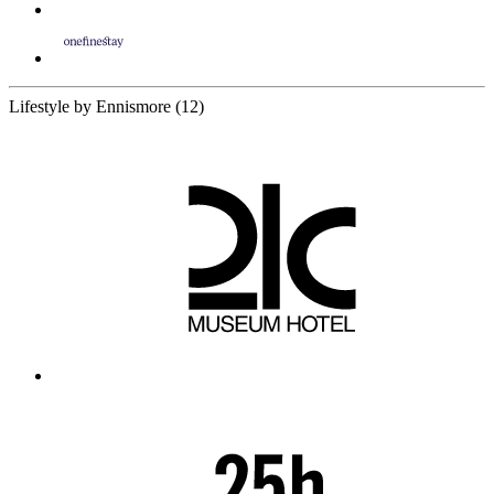
12 Partners
Lifestyle by Ennismore
(12)