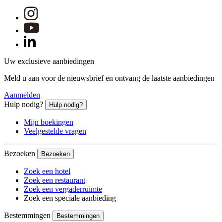
Novotel Taiping Perak
Taiping, Maleisië
Uw exclusieve aanbiedingen
Het Novotel Taping Maleisië is strategisch gelegen in het hart
Meld u aan voor de nieuwsbrief en ontvang de laatste aanbiedingen
Aanmelden
Novotel Madrid Center
Hulp nodig?
Hulp nodig?
Madrid, Spanje
Mijn boekingen
Veelgestelde vragen
Onze accommodatie in de exclusieve wijk Salamanca heeft een t
Bezoeken
Bezoeken
Zoek een hotel
Novotel Phnom Penh BKK 1
Zoek een restaurant
Zoek een vergaderruimte
Phnom-Penh, Cambodja
Zoek een speciale aanbieding
Deel zelf uw eigen tijd in bij Novotel Phnom Penh BKK 1, idea
Bestemmingen
Bestemmingen