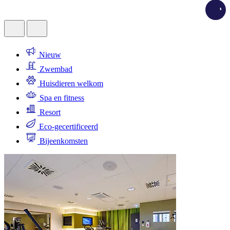
Loadi
Nieuw
Zwembad
Huisdieren welkom
Spa en fitness
Resort
Eco-gecertificeerd
Bijeenkomsten