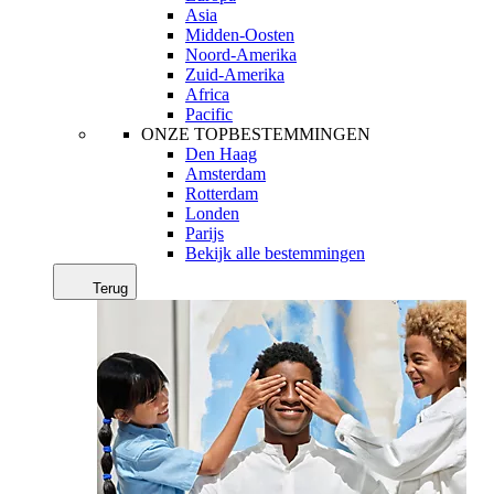
Asia
Midden-Oosten
Noord-Amerika
Zuid-Amerika
Africa
Pacific
ONZE TOPBESTEMMINGEN
Den Haag
Amsterdam
Rotterdam
Londen
Parijs
Bekijk alle bestemmingen
Terug