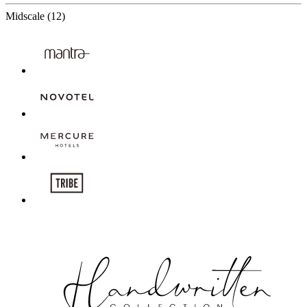
12 Partners
Midscale
(12)