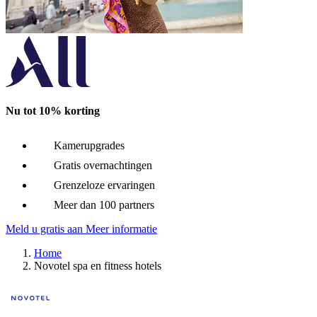
Novotel Phuket Kata Avista Resort and Spa
Phuket, Thailand
Novotel Phuket Kata Avista Resort and Spa kijkt uit over de And
Nu tot 10% korting
Novotel Rome Eur
Kamerupgrades
Rome, Italië
Gratis overnachtingen
Grenzeloze ervaringen
Het Novotel Roma Eur hotel, omgeven door een prachtige archite
Meer dan 100 partners
Meld u gratis aan
Meer informatie
Novotel Shanghai Hongqiao
Home
Novotel spa en fitness hotels
Shanghai, China
Het Novotel Shanghai Hongqiao ligt in het hart de zakenwijk van