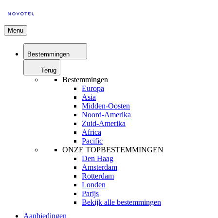
Menu
Bestemmingen
Terug
Bestemmingen
Europa
Asia
Midden-Oosten
Noord-Amerika
Zuid-Amerika
Africa
Pacific
ONZE TOPBESTEMMINGEN
Den Haag
Amsterdam
Rotterdam
Londen
Parijs
Bekijk alle bestemmingen
Aanbiedingen