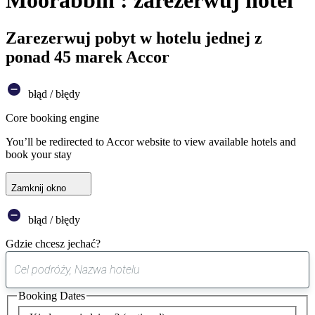
Moorabbin : zarezerwuj hotel
Zarezerwuj pobyt w hotelu jednej z
ponad 45 marek Accor
błąd / błędy
Core booking engine
You’ll be redirected to Accor website to view available hotels and
book your stay
Zamknij okno
błąd / błędy
Gdzie chcesz jechać?
0
sugestia
Booking Dates
została
znaleziona