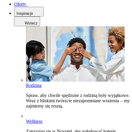
Oferty
Inspiracje
Wstecz
Rodzina
Spraw, aby chwile spędzone z rodziną były wyjątkowe.
Wraz z bliskimi twórzcie niezapomniane wrażenia – my
zajmiemy się resztą.
Wellness
Zatrzymaj się w Novotel, aby naładować baterie,