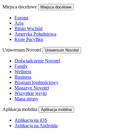
Miejsca docelowe
Miejsca docelowe
Europa
Azja
Bliski Wschód
Ameryka Południowa
Kraje Pacyfiku
Uniwersum Novotel
Uniwersum Novotel
Doświadczenie Novotel
Family
Wellness
Business
Program lojalnościowy
Magazyn Novotel
Wszystkie języki
Mapa strony
Aplikacja mobilna
Aplikacja mobilna
Aplikacja na iOS
Aplikacja na Androida