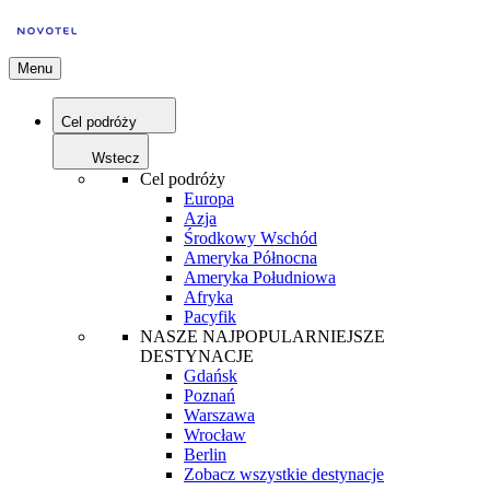
Menu
Cel podróży
Wstecz
Cel podróży
Europa
Azja
Środkowy Wschód
Ameryka Północna
Ameryka Południowa
Afryka
Pacyfik
NASZE NAJPOPULARNIEJSZE
DESTYNACJE
Gdańsk
Poznań
Warszawa
Wrocław
Berlin
Zobacz wszystkie destynacje