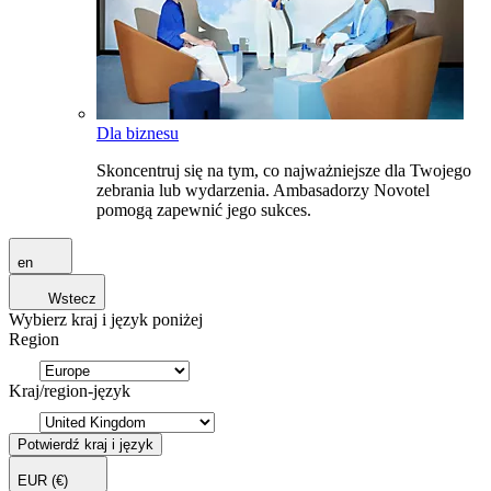
Dla biznesu
Skoncentruj się na tym, co najważniejsze dla Twojego
zebrania lub wydarzenia. Ambasadorzy Novotel
pomogą zapewnić jego sukces.
en
Wstecz
Wybierz kraj i język poniżej
Region
Kraj/region-język
Potwierdź kraj i język
EUR
(€)