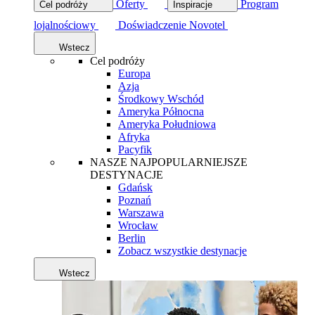
Oferty
Program
Cel podróży
Inspiracje
lojalnościowy
Doświadczenie Novotel
Wstecz
Cel podróży
Europa
Azja
Środkowy Wschód
Ameryka Północna
Ameryka Południowa
Afryka
Pacyfik
NASZE NAJPOPULARNIEJSZE
DESTYNACJE
Gdańsk
Poznań
Warszawa
Wrocław
Berlin
Zobacz wszystkie destynacje
Wstecz