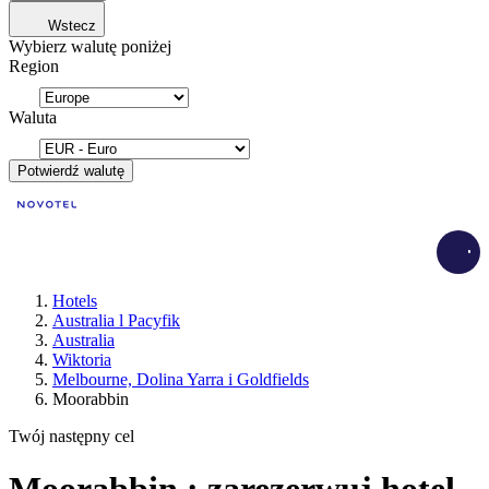
Wstecz
Wybierz walutę poniżej
Region
Waluta
Potwierdź walutę
Load
Hotels
Australia l Pacyfik
Australia
Wiktoria
Melbourne, Dolina Yarra i Goldfields
Moorabbin
Twój następny cel