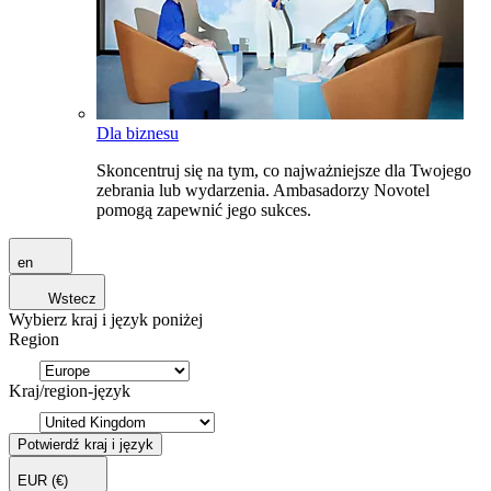
Dla biznesu
Skoncentruj się na tym, co najważniejsze dla Twojego
zebrania lub wydarzenia. Ambasadorzy Novotel
pomogą zapewnić jego sukces.
en
Wstecz
Wybierz kraj i język poniżej
Region
Kraj/region-język
Potwierdź kraj i język
EUR
(€)