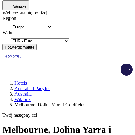
Wstecz
Wybierz walutę poniżej
Region
Waluta
Potwierdź walutę
Load
Hotels
Australia l Pacyfik
Australia
Wiktoria
Melbourne, Dolina Yarra i Goldfields
Twój następny cel
Melbourne, Dolina Yarra i