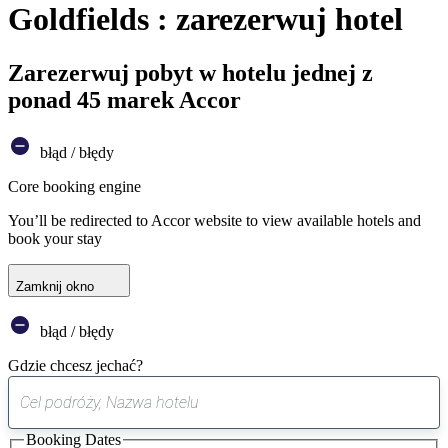
Goldfields : zarezerwuj hotel
Zarezerwuj pobyt w hotelu jednej z
ponad 45 marek Accor
błąd / błędy
Core booking engine
You’ll be redirected to Accor website to view available hotels and
book your stay
Zamknij okno
błąd / błędy
Gdzie chcesz jechać?
0
sugestia
Booking Dates
została