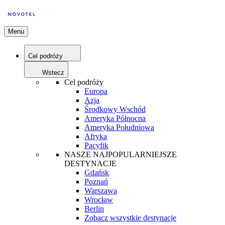
Menu
Cel podróży
Wstecz
Cel podróży
Europa
Azja
Środkowy Wschód
Ameryka Północna
Ameryka Południowa
Afryka
Pacyfik
NASZE NAJPOPULARNIEJSZE
DESTYNACJE
Gdańsk
Poznań
Warszawa
Wrocław
Berlin
Zobacz wszystkie destynacje