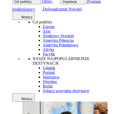
Oferty
Program
Cel podróży
Inspiracje
lojalnościowy
Doświadczenie Novotel
Wstecz
Cel podróży
Europa
Azja
Środkowy Wschód
Ameryka Północna
Ameryka Południowa
Afryka
Pacyfik
NASZE NAJPOPULARNIEJSZE
DESTYNACJE
Gdańsk
Poznań
Warszawa
Wrocław
Berlin
Zobacz wszystkie destynacje
Wstecz