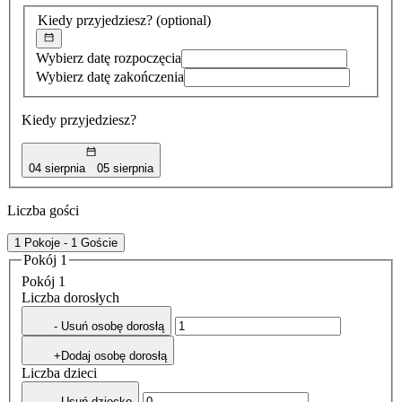
znaleziona
Kiedy przyjedziesz?
(optional)
Wybierz datę rozpoczęcia
Wybierz datę zakończenia
Kiedy przyjedziesz?
04 sierpnia
05 sierpnia
Liczba gości
1 Pokoje - 1 Goście
Pokój 1
Pokój 1
Liczba dorosłych
- Usuń osobę dorosłą
+Dodaj osobę dorosłą
Liczba dzieci
- Usuń dziecko