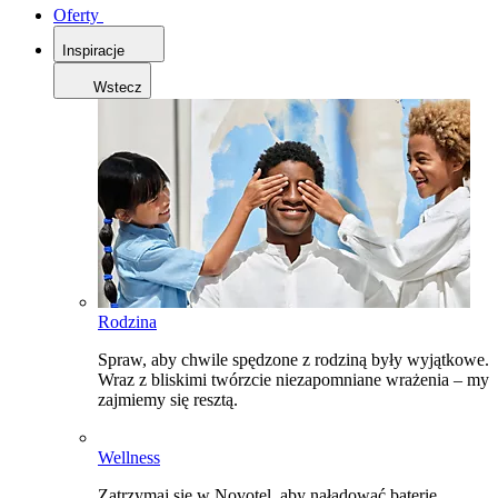
Oferty
Inspiracje
Wstecz
Rodzina
Spraw, aby chwile spędzone z rodziną były wyjątkowe.
Wraz z bliskimi twórzcie niezapomniane wrażenia – my
zajmiemy się resztą.
Wellness
Zatrzymaj się w Novotel, aby naładować baterie,