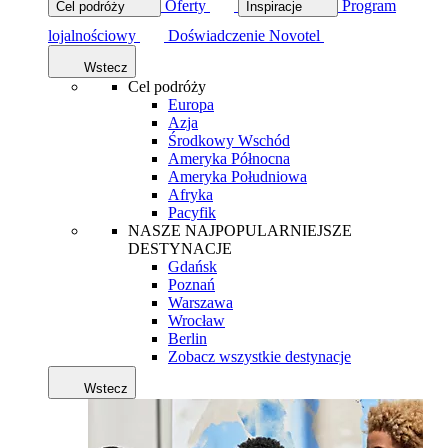
Oferty
Program
Cel podróży
Inspiracje
lojalnościowy
Doświadczenie Novotel
Wstecz
Cel podróży
Europa
Azja
Środkowy Wschód
Ameryka Północna
Ameryka Południowa
Afryka
Pacyfik
NASZE NAJPOPULARNIEJSZE
DESTYNACJE
Gdańsk
Poznań
Warszawa
Wrocław
Berlin
Zobacz wszystkie destynacje
Wstecz