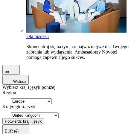
Dla biznesu
Skoncentruj się na tym, co najważniejsze dla Twojego
zebrania lub wydarzenia. Ambasadorzy Novotel
pomogą zapewnić jego sukces.
en
Wstecz
Wybierz kraj i język poniżej
Region
Kraj/region-język
Potwierdź kraj i język
EUR
(€)