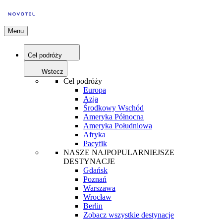
Menu
Cel podróży
Wstecz
Cel podróży
Europa
Azja
Środkowy Wschód
Ameryka Północna
Ameryka Południowa
Afryka
Pacyfik
NASZE NAJPOPULARNIEJSZE
DESTYNACJE
Gdańsk
Poznań
Warszawa
Wrocław
Berlin
Zobacz wszystkie destynacje