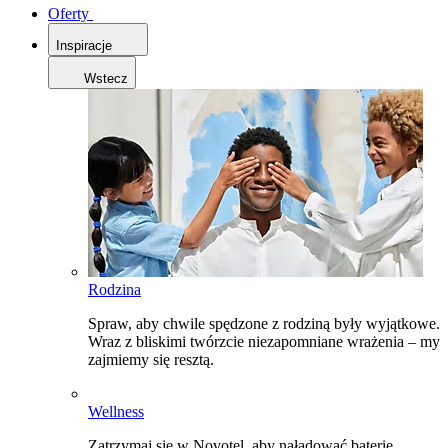
Oferty
Inspiracje
Wstecz
Rodzina
Spraw, aby chwile spędzone z rodziną były wyjątkowe.
Wraz z bliskimi twórzcie niezapomniane wrażenia – my
zajmiemy się resztą.
Wellness
Zatrzymaj się w Novotel, aby naładować baterie,