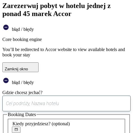
Zarezerwuj pobyt w hotelu jednej z
ponad 45 marek Accor
błąd / błędy
Core booking engine
You’ll be redirected to Accor website to view available hotels and
book your stay
Zamknij okno
błąd / błędy
Gdzie chcesz jechać?
0
sugestia
Booking Dates
została
znaleziona
Kiedy przyjedziesz?
(optional)