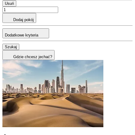
Usuń
Dodaj pokój
Dodatkowe kryteria
Szukaj
Gdzie chcesz jechać?