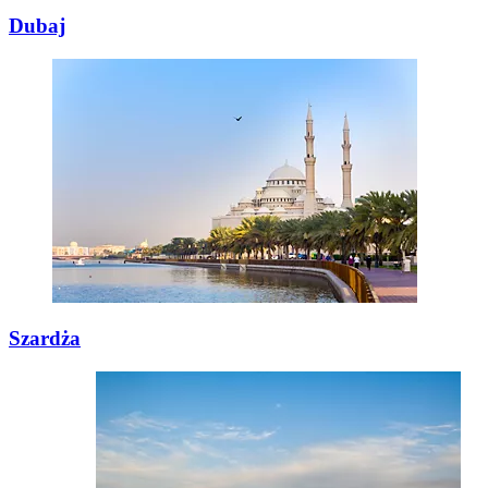
Dubaj
Szardża