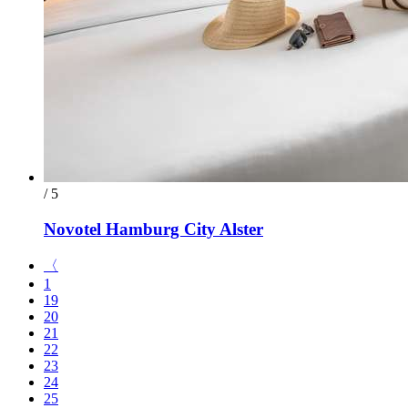
/ 5
Novotel Hamburg City Alster
〈
1
19
20
21
22
23
24
25