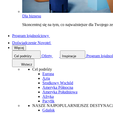
Dla biznesu
Skoncentruj się na tym, co najważniejsze dla Twojego 
Program lojalnościowy
Doświadczenie Novotel
Więcej
Oferty
Program lojalno
Cel podróży
Inspiracje
Wstecz
Cel podróży
Europa
Azja
Środkowy Wschód
Ameryka Północna
Ameryka Południowa
Afryka
Pacyfik
NASZE NAJPOPULARNIEJSZE DESTYNAC
Gdańsk