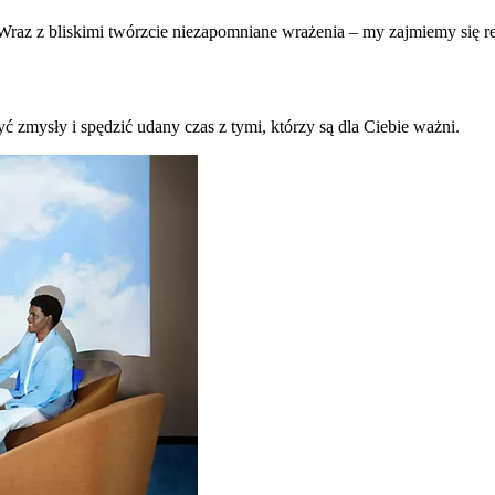
raz z bliskimi twórzcie niezapomniane wrażenia – my zajmiemy się re
ć zmysły i spędzić udany czas z tymi, którzy są dla Ciebie ważni.