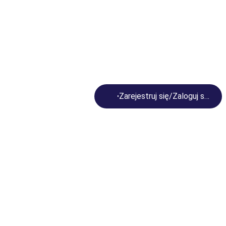
Loading...
Zarejestruj się/Zaloguj się