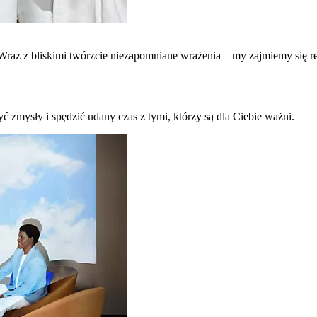
raz z bliskimi twórzcie niezapomniane wrażenia – my zajmiemy się re
ć zmysły i spędzić udany czas z tymi, którzy są dla Ciebie ważni.