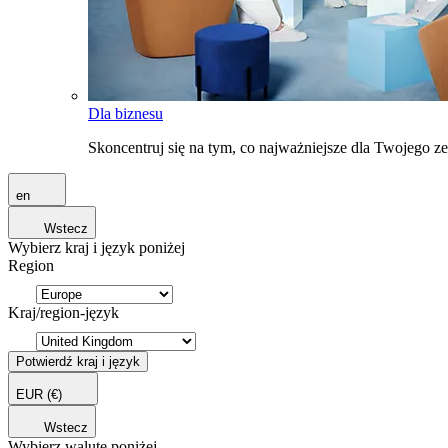
Dla biznesu
Skoncentruj się na tym, co najważniejsze dla Twojego 
en
Wstecz
Wybierz kraj i język poniżej
Region
Kraj/region-język
Potwierdź kraj i język
EUR
(€)
Wstecz
Wybierz walutę poniżej