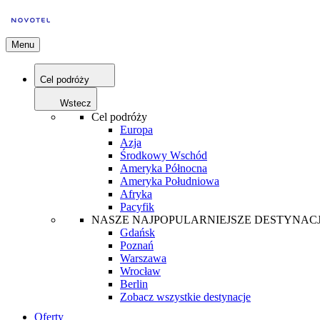
Menu
Cel podróży
Wstecz
Cel podróży
Europa
Azja
Środkowy Wschód
Ameryka Północna
Ameryka Południowa
Afryka
Pacyfik
NASZE NAJPOPULARNIEJSZE DESTYNAC
Gdańsk
Poznań
Warszawa
Wrocław
Berlin
Zobacz wszystkie destynacje
Oferty