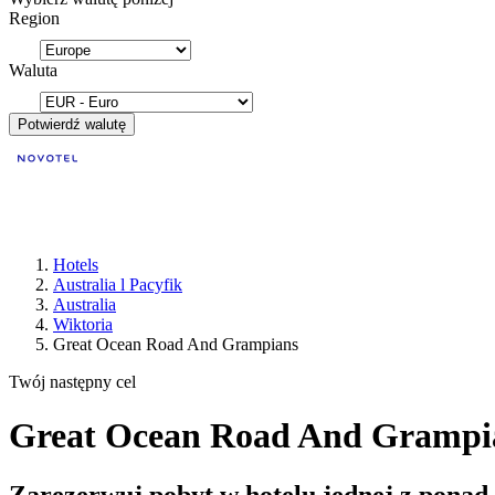
Region
Waluta
Potwierdź walutę
Hotels
Australia l Pacyfik
Australia
Wiktoria
Great Ocean Road And Grampians
Twój następny cel
Great Ocean Road And Grampian
Zarezerwuj pobyt w hotelu jednej z ponad