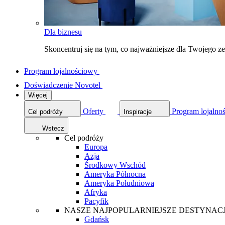
Dla biznesu
Skoncentruj się na tym, co najważniejsze dla Twojego 
Program lojalnościowy
Doświadczenie Novotel
Więcej
Oferty
Program lojalno
Cel podróży
Inspiracje
Wstecz
Cel podróży
Europa
Azja
Środkowy Wschód
Ameryka Północna
Ameryka Południowa
Afryka
Pacyfik
NASZE NAJPOPULARNIEJSZE DESTYNAC
Gdańsk