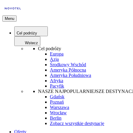
Menu
Cel podróży
Wstecz
Cel podróży
Europa
Azja
Środkowy Wschód
Ameryka Północna
Ameryka Południowa
Afryka
Pacyfik
NASZE NAJPOPULARNIEJSZE DESTYNAC
Gdańsk
Poznań
Warszawa
Wrocław
Berlin
Zobacz wszystkie destynacje
Oferty