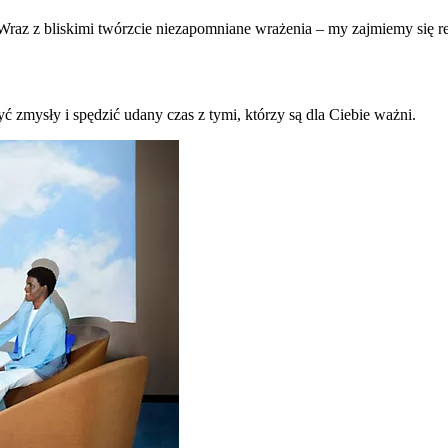
raz z bliskimi twórzcie niezapomniane wrażenia – my zajmiemy się re
ć zmysły i spędzić udany czas z tymi, którzy są dla Ciebie ważni.