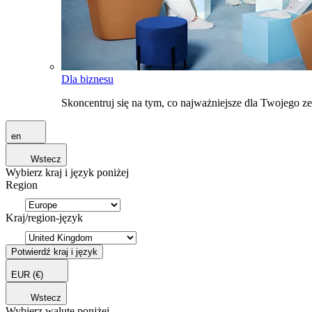
Dla biznesu
Skoncentruj się na tym, co najważniejsze dla Twojego 
en
Wstecz
Wybierz kraj i język poniżej
Region
Kraj/region-język
Potwierdź kraj i język
EUR
(€)
Wstecz
Wybierz walutę poniżej