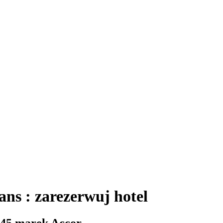
s : zarezerwuj hotel
 45 marek Accor