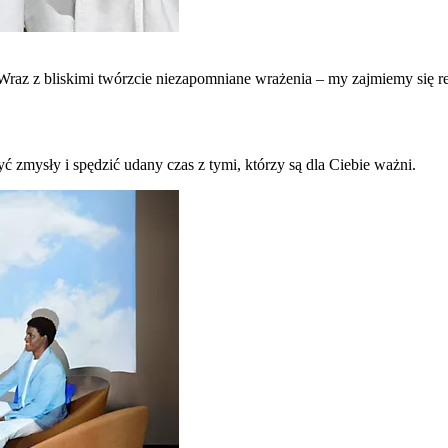
raz z bliskimi twórzcie niezapomniane wrażenia – my zajmiemy się re
ć zmysły i spędzić udany czas z tymi, którzy są dla Ciebie ważni.