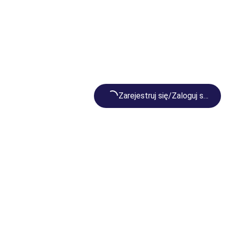
Loading...
Zarejestruj się/Zaloguj się