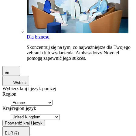
Dla biznesu
Skoncentruj się na tym, co najważniejsze dla Twojego
zebrania lub wydarzenia. Ambasadorzy Novotel
pomogą zapewnić jego sukces.
en
Wstecz
Wybierz kraj i język poniżej
Region
Kraj/region-język
Potwierdź kraj i język
EUR
(€)