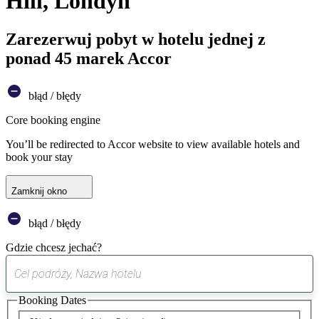
Hill, Londyn
Zarezerwuj pobyt w hotelu jednej z
ponad 45 marek Accor
błąd / błędy
Core booking engine
You’ll be redirected to Accor website to view available hotels and
book your stay
Zamknij okno
błąd / błędy
Gdzie chcesz jechać?
0
sugestia
Booking Dates
została
znaleziona