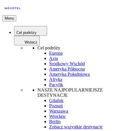
Menu
Cel podróży
Wstecz
Cel podróży
Europa
Azja
Środkowy Wschód
Ameryka Północna
Ameryka Południowa
Afryka
Pacyfik
NASZE NAJPOPULARNIEJSZE
DESTYNACJE
Gdańsk
Poznań
Warszawa
Wrocław
Berlin
Zobacz wszystkie destynacje