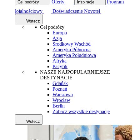
Oferty
Program
Cel podróży
Inspiracje
lojalnościowy
Doświadczenie Novotel
Wstecz
Cel podróży
Europa
Azja
Środkowy Wschód
Ameryka Północna
Ameryka Południowa
Afryka
Pacyfik
NASZE NAJPOPULARNIEJSZE
DESTYNACJE
Gdańsk
Poznań
Warszawa
Wrocław
Berlin
Zobacz wszystkie destynacje
Wstecz