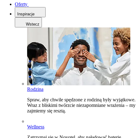
Oferty
Inspiracje
Wstecz
Rodzina
Spraw, aby chwile spędzone z rodziną były wyjątkowe.
Wraz z bliskimi twórzcie niezapomniane wrażenia – my
zajmiemy się resztą.
Wellness
Zatrzymaj się w Novotel, aby naładować baterie,