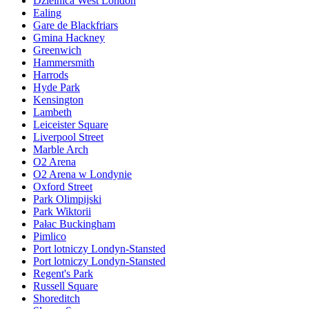
Dzielnica West London
Ealing
Gare de Blackfriars
Gmina Hackney
Greenwich
Hammersmith
Harrods
Hyde Park
Kensington
Lambeth
Leiceister Square
Liverpool Street
Marble Arch
O2 Arena
O2 Arena w Londynie
Oxford Street
Park Olimpijski
Park Wiktorii
Pałac Buckingham
Pimlico
Port lotniczy Londyn-Stansted
Port lotniczy Londyn-Stansted
Regent's Park
Russell Square
Shoreditch