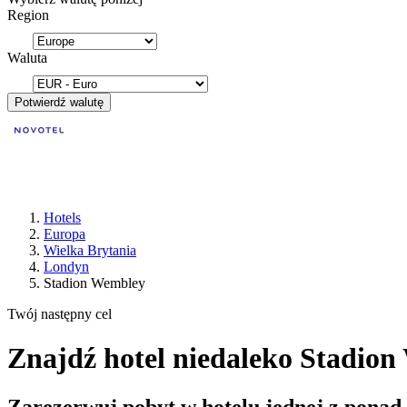
Region
Waluta
Potwierdź walutę
Hotels
Europa
Wielka Brytania
Londyn
Stadion Wembley
Twój następny cel
Znajdź hotel niedaleko Stadio
Zarezerwuj pobyt w hotelu jednej z ponad