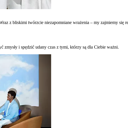
raz z bliskimi twórzcie niezapomniane wrażenia – my zajmiemy się re
ć zmysły i spędzić udany czas z tymi, którzy są dla Ciebie ważni.