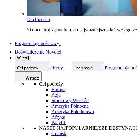
Dla biznesu
Skoncentruj się na tym, co najważniejsze dla Twojego 
Program lojalnościowy
Doświadczenie Novotel
Więcej
Oferty
Program lojalno
Cel podróży
Inspiracje
Wstecz
Cel podróży
Europa
Azja
Środkowy Wschód
Ameryka Północna
Ameryka Południowa
Afryka
Pacyfik
NASZE NAJPOPULARNIEJSZE DESTYNAC
Gdańsk