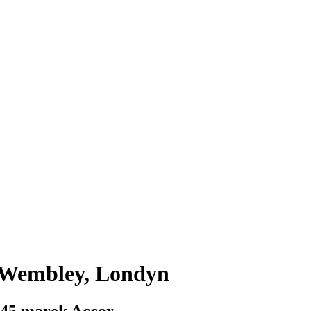
n Wembley, Londyn
 45 marek Accor