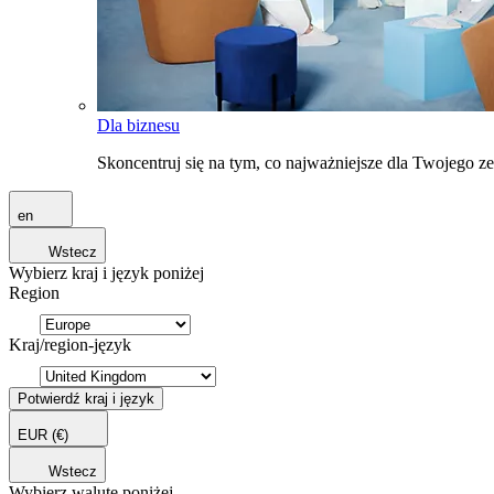
Dla biznesu
Skoncentruj się na tym, co najważniejsze dla Twojego 
en
Wstecz
Wybierz kraj i język poniżej
Region
Kraj/region-język
Potwierdź kraj i język
EUR
(€)
Wstecz
Wybierz walutę poniżej