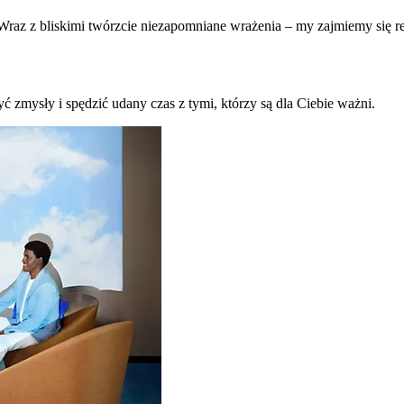
raz z bliskimi twórzcie niezapomniane wrażenia – my zajmiemy się re
ć zmysły i spędzić udany czas z tymi, którzy są dla Ciebie ważni.