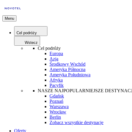
Menu
Cel podróży
Wstecz
Cel podróży
Europa
Azja
Środkowy Wschód
Ameryka Północna
Ameryka Południowa
Afryka
Pacyfik
NASZE NAJPOPULARNIEJSZE DESTYNAC
Gdańsk
Poznań
Warszawa
Wrocław
Berlin
Zobacz wszystkie destynacje
Oferty