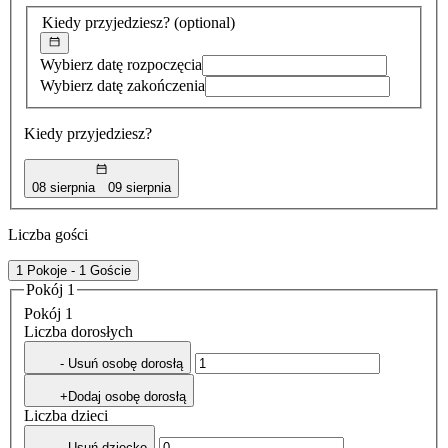
znaleziona
Kiedy przyjedziesz?
(optional)
Wybierz datę rozpoczęcia
Wybierz datę zakończenia
Kiedy przyjedziesz?
08 sierpnia
09 sierpnia
Liczba gości
1 Pokoje - 1 Goście
Pokój 1
Pokój 1
Liczba dorosłych
- Usuń osobę dorosłą
+Dodaj osobę dorosłą
Liczba dzieci
- Usuń dziecko