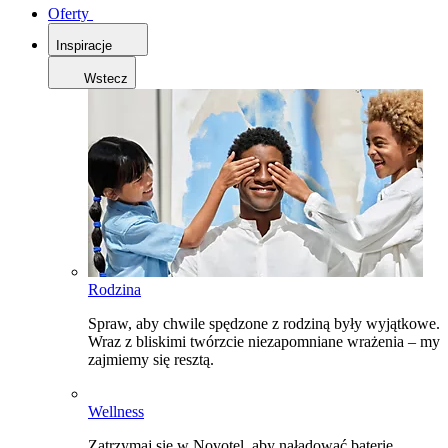
Oferty
Inspiracje
Wstecz
Rodzina
Spraw, aby chwile spędzone z rodziną były wyjątkowe.
Wraz z bliskimi twórzcie niezapomniane wrażenia – my
zajmiemy się resztą.
Wellness
Zatrzymaj się w Novotel, aby naładować baterie,