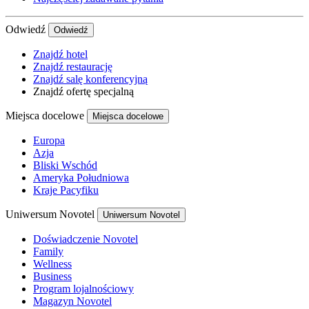
Odwiedź
Odwiedź
Znajdź hotel
Znajdź restaurację
Znajdź salę konferencyjną
Znajdź ofertę specjalną
Miejsca docelowe
Miejsca docelowe
Europa
Azja
Bliski Wschód
Ameryka Południowa
Kraje Pacyfiku
Uniwersum Novotel
Uniwersum Novotel
Doświadczenie Novotel
Family
Wellness
Business
Program lojalnościowy
Magazyn Novotel