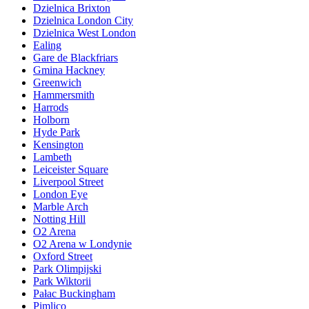
Dzielnica Brixton
Dzielnica London City
Dzielnica West London
Ealing
Gare de Blackfriars
Gmina Hackney
Greenwich
Hammersmith
Harrods
Holborn
Hyde Park
Kensington
Lambeth
Leiceister Square
Liverpool Street
London Eye
Marble Arch
Notting Hill
O2 Arena
O2 Arena w Londynie
Oxford Street
Park Olimpijski
Park Wiktorii
Pałac Buckingham
Pimlico