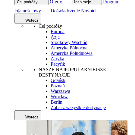
Oferty
Program
Cel podróży
Inspiracje
lojalnościowy
Doświadczenie Novotel
Wstecz
Cel podróży
Europa
Azja
Środkowy Wschód
Ameryka Północna
Ameryka Południowa
Afryka
Pacyfik
NASZE NAJPOPULARNIEJSZE
DESTYNACJE
Gdańsk
Poznań
Warszawa
Wrocław
Berlin
Zobacz wszystkie destynacje
Wstecz