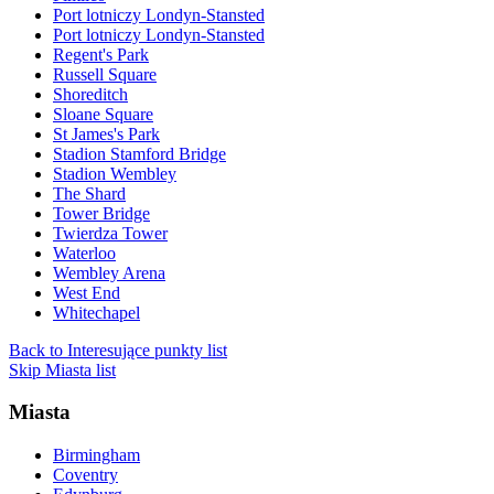
Port lotniczy Londyn-Stansted
Port lotniczy Londyn-Stansted
Regent's Park
Russell Square
Shoreditch
Sloane Square
St James's Park
Stadion Stamford Bridge
Stadion Wembley
The Shard
Tower Bridge
Twierdza Tower
Waterloo
Wembley Arena
West End
Whitechapel
Back to Interesujące punkty list
Skip Miasta list
Miasta
Birmingham
Coventry