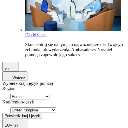
Dla biznesu
Skoncentruj się na tym, co najważniejsze dla Twojego
zebrania lub wydarzenia. Ambasadorzy Novotel
pomogą zapewnić jego sukces.
en
Wstecz
Wybierz kraj i język poniżej
Region
Kraj/region-język
Potwierdź kraj i język
EUR
(€)