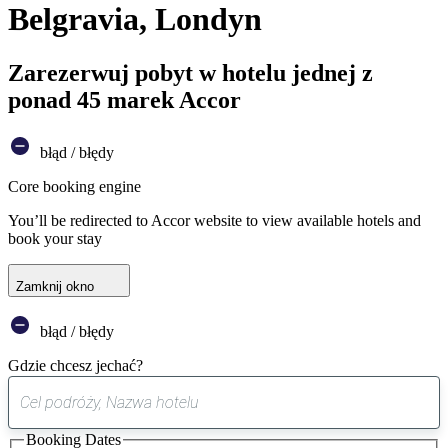
Belgravia, Londyn
Zarezerwuj pobyt w hotelu jednej z
ponad 45 marek Accor
błąd / błędy
Core booking engine
You’ll be redirected to Accor website to view available hotels and
book your stay
Zamknij okno
błąd / błędy
Gdzie chcesz jechać?
0
sugestia
Booking Dates
została