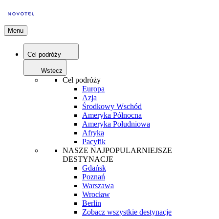
Menu
Cel podróży
Wstecz
Cel podróży
Europa
Azja
Środkowy Wschód
Ameryka Północna
Ameryka Południowa
Afryka
Pacyfik
NASZE NAJPOPULARNIEJSZE
DESTYNACJE
Gdańsk
Poznań
Warszawa
Wrocław
Berlin
Zobacz wszystkie destynacje