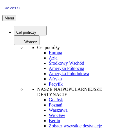
Menu
Cel podróży
Wstecz
Cel podróży
Europa
Azja
Środkowy Wschód
Ameryka Północna
Ameryka Południowa
Afryka
Pacyfik
NASZE NAJPOPULARNIEJSZE
DESTYNACJE
Gdańsk
Poznań
Warszawa
Wrocław
Berlin
Zobacz wszystkie destynacje