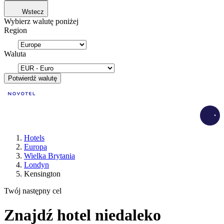
Wstecz
Wybierz walutę poniżej
Region
Waluta
Potwierdź walutę
Load
Hotels
Europa
Wielka Brytania
Londyn
Kensington
Twój następny cel
Znajdź hotel niedaleko