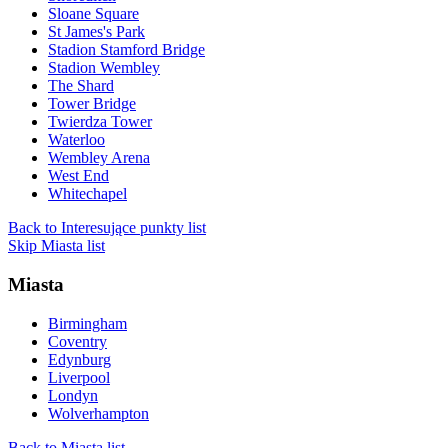
Sloane Square
St James's Park
Stadion Stamford Bridge
Stadion Wembley
The Shard
Tower Bridge
Twierdza Tower
Waterloo
Wembley Arena
West End
Whitechapel
Back to Interesujące punkty list
Skip Miasta list
Miasta
Birmingham
Coventry
Edynburg
Liverpool
Londyn
Wolverhampton
Back to Miasta list