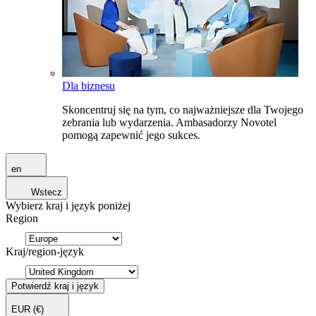
Dla biznesu
Skoncentruj się na tym, co najważniejsze dla Twojego
zebrania lub wydarzenia. Ambasadorzy Novotel
pomogą zapewnić jego sukces.
en
Wstecz
Wybierz kraj i język poniżej
Region
Kraj/region-język
Potwierdź kraj i język
EUR
(€)