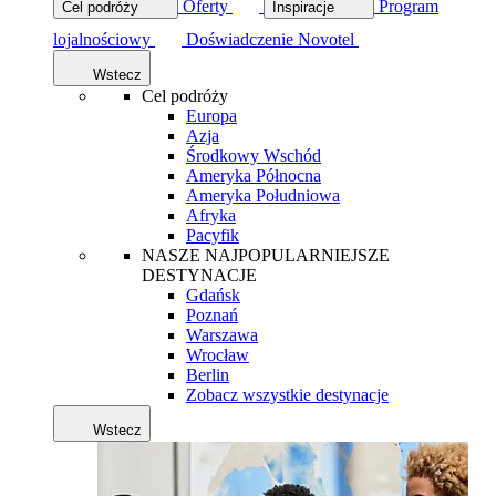
Oferty
Program
Cel podróży
Inspiracje
lojalnościowy
Doświadczenie Novotel
Wstecz
Cel podróży
Europa
Azja
Środkowy Wschód
Ameryka Północna
Ameryka Południowa
Afryka
Pacyfik
NASZE NAJPOPULARNIEJSZE
DESTYNACJE
Gdańsk
Poznań
Warszawa
Wrocław
Berlin
Zobacz wszystkie destynacje
Wstecz