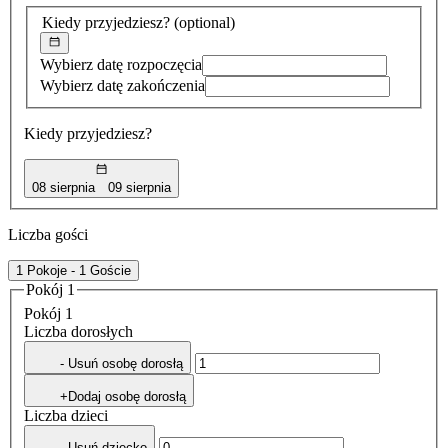
znaleziona
Kiedy przyjedziesz?
(optional)
Wybierz datę rozpoczęcia
Wybierz datę zakończenia
Kiedy przyjedziesz?
08 sierpnia
09 sierpnia
Liczba gości
1 Pokoje - 1 Goście
Pokój 1
Pokój 1
Liczba dorosłych
- Usuń osobę dorosłą
+Dodaj osobę dorosłą
Liczba dzieci
- Usuń dziecko