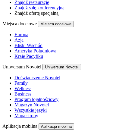
Znajdź restaurację
Znajdź salę konferencyjną
Znajdź ofertę specjalną
Miejsca docelowe
Miejsca docelowe
Europa
Azja
Bliski Wschód
Ameryka Południowa
Kraje Pacyfiku
Uniwersum Novotel
Uniwersum Novotel
Doświadczenie Novotel
Family
Wellness
Business
Program lojalnościowy
Magazyn Novotel
Wszystkie języki
Mapa strony
Aplikacja mobilna
Aplikacja mobilna