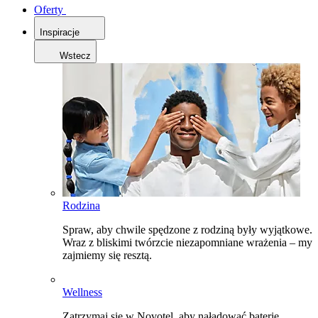
Oferty
Inspiracje
Wstecz
Rodzina
Spraw, aby chwile spędzone z rodziną były wyjątkowe.
Wraz z bliskimi twórzcie niezapomniane wrażenia – my
zajmiemy się resztą.
Wellness
Zatrzymaj się w Novotel, aby naładować baterie,