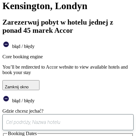
Kensington, Londyn
Zarezerwuj pobyt w hotelu jednej z
ponad 45 marek Accor
błąd / błędy
Core booking engine
You’ll be redirected to Accor website to view available hotels and
book your stay
Zamknij okno
błąd / błędy
Gdzie chcesz jechać?
0
sugestia
Booking Dates
została