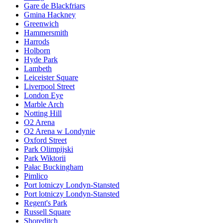
Gare de Blackfriars
Gmina Hackney
Greenwich
Hammersmith
Harrods
Holborn
Hyde Park
Lambeth
Leiceister Square
Liverpool Street
London Eye
Marble Arch
Notting Hill
O2 Arena
O2 Arena w Londynie
Oxford Street
Park Olimpijski
Park Wiktorii
Pałac Buckingham
Pimlico
Port lotniczy Londyn-Stansted
Port lotniczy Londyn-Stansted
Regent's Park
Russell Square
Shoreditch