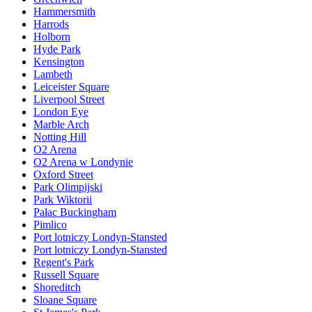
Hammersmith
Harrods
Holborn
Hyde Park
Kensington
Lambeth
Leiceister Square
Liverpool Street
London Eye
Marble Arch
Notting Hill
O2 Arena
O2 Arena w Londynie
Oxford Street
Park Olimpijski
Park Wiktorii
Pałac Buckingham
Pimlico
Port lotniczy Londyn-Stansted
Port lotniczy Londyn-Stansted
Regent's Park
Russell Square
Shoreditch
Sloane Square