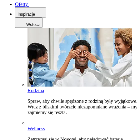
Oferty
Inspiracje
Wstecz
Rodzina
Spraw, aby chwile spędzone z rodziną były wyjątkowe.
Wraz z bliskimi twórzcie niezapomniane wrażenia – my
zajmiemy się resztą.
Wellness
Zatrzymaj się w Novotel, aby naładować baterie,