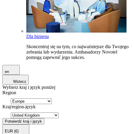
Dla biznesu
Skoncentruj się na tym, co najważniejsze dla Twojego
zebrania lub wydarzenia. Ambasadorzy Novotel
pomogą zapewnić jego sukces.
en
Wstecz
Wybierz kraj i język poniżej
Region
Kraj/region-język
Potwierdź kraj i język
EUR
(€)