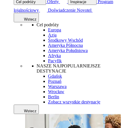
Oferty
Program
Cel podróży
Inspiracje
lojalnościowy
Doświadczenie Novotel
Wstecz
Cel podróży
Europa
Azja
Środkowy Wschód
Ameryka Północna
Ameryka Południowa
Afryka
Pacyfik
NASZE NAJPOPULARNIEJSZE
DESTYNACJE
Gdańsk
Poznań
Warszawa
Wrocław
Berlin
Zobacz wszystkie destynacje
Wstecz