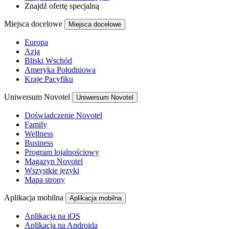
Znajdź ofertę specjalną
Miejsca docelowe
Miejsca docelowe
Europa
Azja
Bliski Wschód
Ameryka Południowa
Kraje Pacyfiku
Uniwersum Novotel
Uniwersum Novotel
Doświadczenie Novotel
Family
Wellness
Business
Program lojalnościowy
Magazyn Novotel
Wszystkie języki
Mapa strony
Aplikacja mobilna
Aplikacja mobilna
Aplikacja na iOS
Aplikacja na Androida