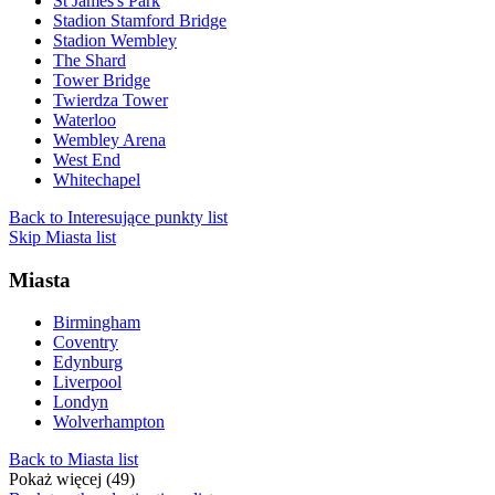
St James's Park
Stadion Stamford Bridge
Stadion Wembley
The Shard
Tower Bridge
Twierdza Tower
Waterloo
Wembley Arena
West End
Whitechapel
Back to Interesujące punkty list
Skip Miasta list
Miasta
Birmingham
Coventry
Edynburg
Liverpool
Londyn
Wolverhampton
Back to Miasta list
Pokaż więcej (49)