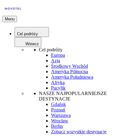
Menu
Cel podróży
Wstecz
Cel podróży
Europa
Azja
Środkowy Wschód
Ameryka Północna
Ameryka Południowa
Afryka
Pacyfik
NASZE NAJPOPULARNIEJSZE
DESTYNACJE
Gdańsk
Poznań
Warszawa
Wrocław
Berlin
Zobacz wszystkie destynacje