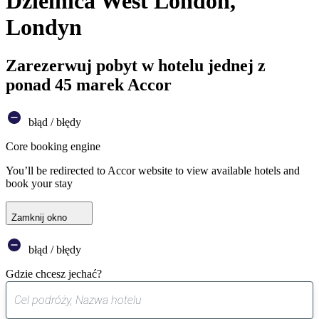
Dzielnica West London,
Londyn
Zarezerwuj pobyt w hotelu jednej z
ponad 45 marek Accor
błąd / błędy
Core booking engine
You’ll be redirected to Accor website to view available hotels and
book your stay
Zamknij okno
błąd / błędy
Gdzie chcesz jechać?
0
sugestia