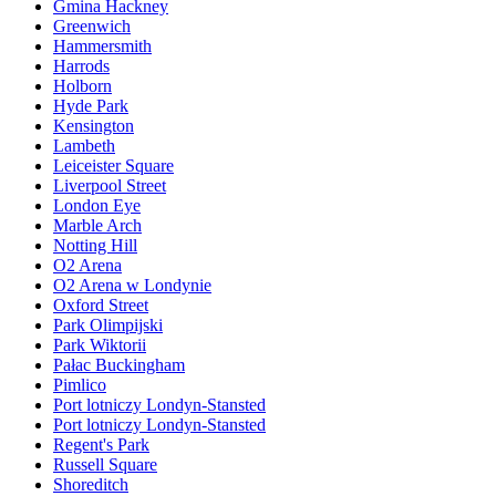
Gmina Hackney
Greenwich
Hammersmith
Harrods
Holborn
Hyde Park
Kensington
Lambeth
Leiceister Square
Liverpool Street
London Eye
Marble Arch
Notting Hill
O2 Arena
O2 Arena w Londynie
Oxford Street
Park Olimpijski
Park Wiktorii
Pałac Buckingham
Pimlico
Port lotniczy Londyn-Stansted
Port lotniczy Londyn-Stansted
Regent's Park
Russell Square
Shoreditch