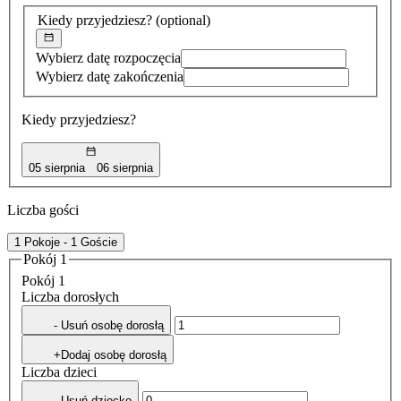
znaleziona
Kiedy przyjedziesz?
(optional)
Wybierz datę rozpoczęcia
Wybierz datę zakończenia
Kiedy przyjedziesz?
05 sierpnia
06 sierpnia
Liczba gości
1 Pokoje - 1 Goście
Pokój 1
Pokój 1
Liczba dorosłych
- Usuń osobę dorosłą
+Dodaj osobę dorosłą
Liczba dzieci
- Usuń dziecko