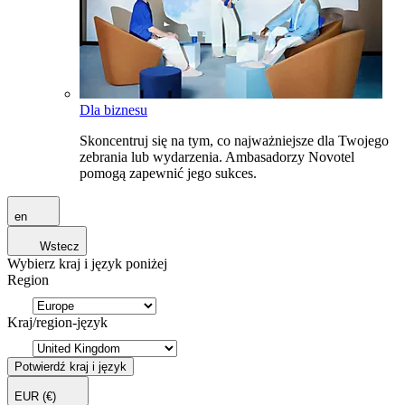
Dla biznesu
Skoncentruj się na tym, co najważniejsze dla Twojego
zebrania lub wydarzenia. Ambasadorzy Novotel
pomogą zapewnić jego sukces.
en
Wstecz
Wybierz kraj i język poniżej
Region
Kraj/region-język
Potwierdź kraj i język
EUR
(€)