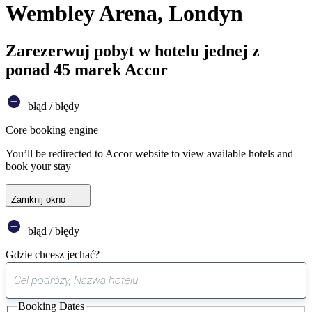
Wembley Arena, Londyn
Zarezerwuj pobyt w hotelu jednej z
ponad 45 marek Accor
błąd / błędy
Core booking engine
You’ll be redirected to Accor website to view available hotels and
book your stay
Zamknij okno
błąd / błędy
Gdzie chcesz jechać?
0
sugestia
Booking Dates
została