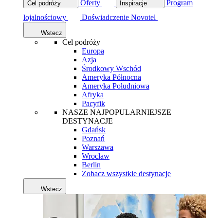
Oferty
Program
Cel podróży
Inspiracje
lojalnościowy
Doświadczenie Novotel
Wstecz
Cel podróży
Europa
Azja
Środkowy Wschód
Ameryka Północna
Ameryka Południowa
Afryka
Pacyfik
NASZE NAJPOPULARNIEJSZE
DESTYNACJE
Gdańsk
Poznań
Warszawa
Wrocław
Berlin
Zobacz wszystkie destynacje
Wstecz