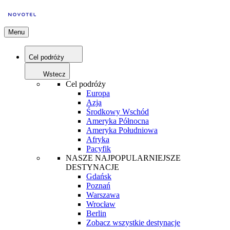
Menu
Cel podróży
Wstecz
Cel podróży
Europa
Azja
Środkowy Wschód
Ameryka Północna
Ameryka Południowa
Afryka
Pacyfik
NASZE NAJPOPULARNIEJSZE
DESTYNACJE
Gdańsk
Poznań
Warszawa
Wrocław
Berlin
Zobacz wszystkie destynacje