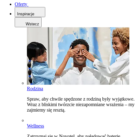
Oferty
Inspiracje
Wstecz
Rodzina
Spraw, aby chwile spędzone z rodziną były wyjątkowe.
Wraz z bliskimi twórzcie niezapomniane wrażenia – my
zajmiemy się resztą.
Wellness
Zatrzymaj się w Novotel, aby naładować baterie,