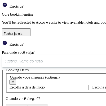
Erro(s de)
Core booking engine
You’ll be redirected to Accor website to view available hotels and bo
Fechar janela
Erro(s de)
Para onde você viaja?
Booking Dates
Quando você chegará?
(optional)
Escolha a data de início
Escolha 
Quando você chegará?