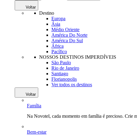
Voltar
Destino
Europa
Ásia
Médio Oriente
América Do Norte
América Do Sul
África
Pacífico
NOSSOS DESTINOS IMPERDÍVEIS
São Paulo
Rio de Janeiro
Santiago
Florianopolis
Ver todos os destinos
Voltar
Família
Na Novotel, cada momento em família é precioso. Crie 
Bem-estar