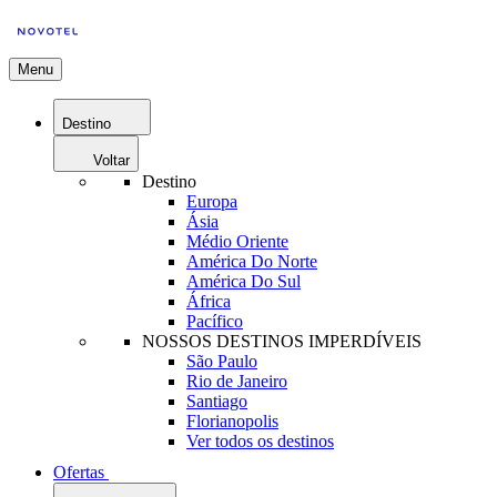
Menu
Destino
Voltar
Destino
Europa
Ásia
Médio Oriente
América Do Norte
América Do Sul
África
Pacífico
NOSSOS DESTINOS IMPERDÍVEIS
São Paulo
Rio de Janeiro
Santiago
Florianopolis
Ver todos os destinos
Ofertas