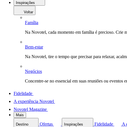
Inspirações
Voltar
Família
Na Novotel, cada momento em família é precioso. Crie 
Bem-estar
Na Novotel, tire o tempo que precisar para relaxar, acal
Negócios
Concentre-se no essencial em suas reuniões ou eventos 
Fidelidade
A experiência Novotel
Novotel Magazine
Mais
Ofertas
Fidelidade
A 
Destino
Inspirações