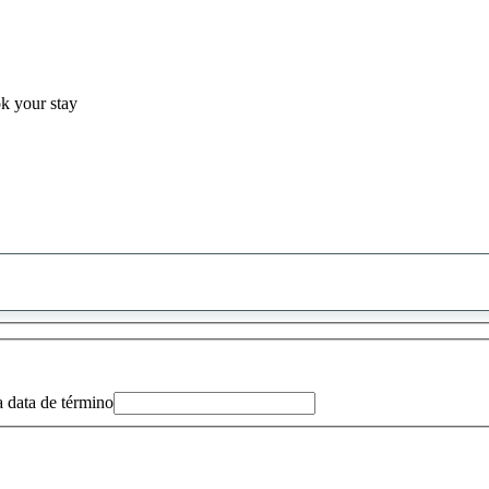
ok your stay
0
sugestão
encontrada
a data de término