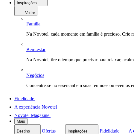
Inspirações
Voltar
Família
Na Novotel, cada momento em família é precioso. Crie 
Bem-estar
Na Novotel, tire o tempo que precisar para relaxar, acal
Negócios
Concentre-se no essencial em suas reuniões ou eventos 
Fidelidade
A experiência Novotel
Novotel Magazine
Mais
Ofertas
Fidelidade
A 
Destino
Inspirações