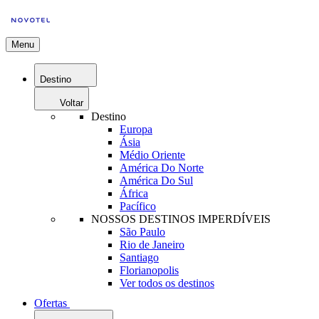
Menu
Destino
Voltar
Destino
Europa
Ásia
Médio Oriente
América Do Norte
América Do Sul
África
Pacífico
NOSSOS DESTINOS IMPERDÍVEIS
São Paulo
Rio de Janeiro
Santiago
Florianopolis
Ver todos os destinos
Ofertas