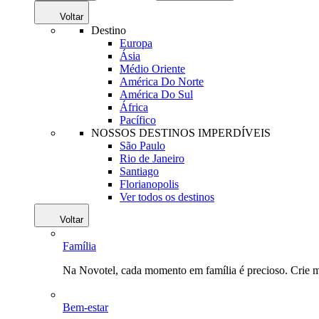
Voltar
Destino
Europa
Ásia
Médio Oriente
América Do Norte
América Do Sul
África
Pacífico
NOSSOS DESTINOS IMPERDÍVEIS
São Paulo
Rio de Janeiro
Santiago
Florianopolis
Ver todos os destinos
Voltar
Família
Na Novotel, cada momento em família é precioso. Crie 
Bem-estar