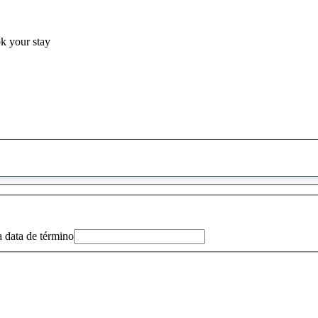
ok your stay
0
sugestão
encontrada
a data de término