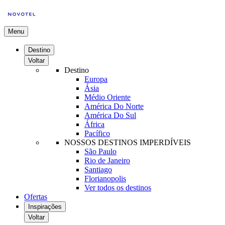
Menu
Destino
Voltar
Destino
Europa
Ásia
Médio Oriente
América Do Norte
América Do Sul
África
Pacífico
NOSSOS DESTINOS IMPERDÍVEIS
São Paulo
Rio de Janeiro
Santiago
Florianopolis
Ver todos os destinos
Ofertas
Inspirações
Voltar