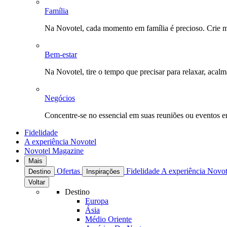
Família
Na Novotel, cada momento em família é precioso. Crie 
Bem-estar
Na Novotel, tire o tempo que precisar para relaxar, acal
Negócios
Concentre-se no essencial em suas reuniões ou eventos 
Fidelidade
A experiência Novotel
Novotel Magazine
Mais
Ofertas
Fidelidade
A experiência Novo
Destino
Inspirações
Voltar
Destino
Europa
Ásia
Médio Oriente