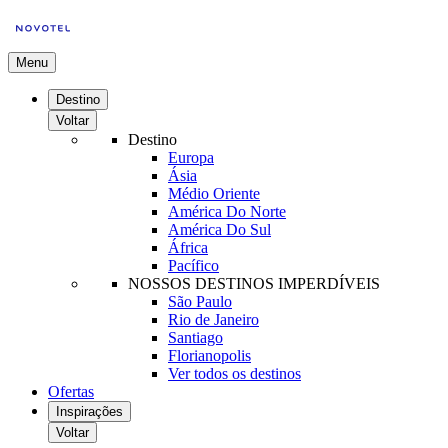
Menu
Destino
Voltar
Destino
Europa
Ásia
Médio Oriente
América Do Norte
América Do Sul
África
Pacífico
NOSSOS DESTINOS IMPERDÍVEIS
São Paulo
Rio de Janeiro
Santiago
Florianopolis
Ver todos os destinos
Ofertas
Inspirações
Voltar