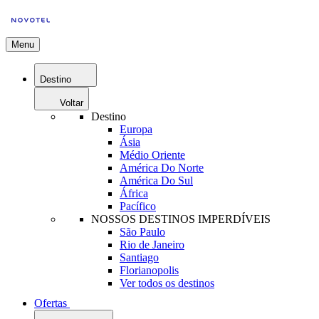
Menu
Destino
Voltar
Destino
Europa
Ásia
Médio Oriente
América Do Norte
América Do Sul
África
Pacífico
NOSSOS DESTINOS IMPERDÍVEIS
São Paulo
Rio de Janeiro
Santiago
Florianopolis
Ver todos os destinos
Ofertas