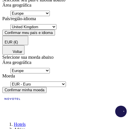
Área geográfica
País/região-idioma
Confirmar meu país e idioma
EUR
(€)
Voltar
Selecione sua moeda abaixo
Área geográfica
Moeda
Confirmar minha moeda
Load
Hotels