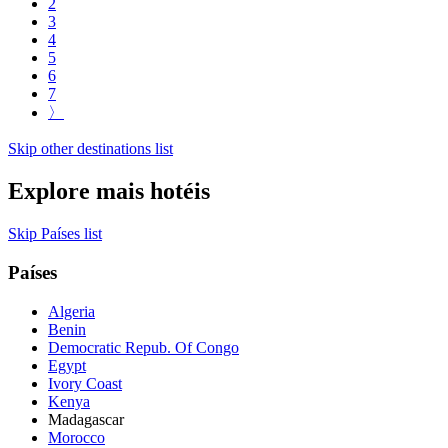
2
3
4
5
6
7
〉
Skip other destinations list
Explore mais hotéis
Skip Países list
Países
Algeria
Benin
Democratic Repub. Of Congo
Egypt
Ivory Coast
Kenya
Madagascar
Morocco