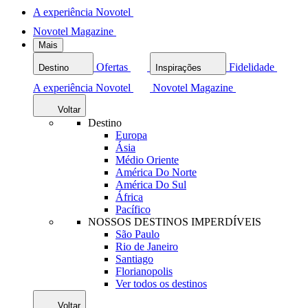
A experiência Novotel
Novotel Magazine
Mais
Ofertas
Fidelidade
Destino
Inspirações
A experiência Novotel
Novotel Magazine
Voltar
Destino
Europa
Ásia
Médio Oriente
América Do Norte
América Do Sul
África
Pacífico
NOSSOS DESTINOS IMPERDÍVEIS
São Paulo
Rio de Janeiro
Santiago
Florianopolis
Ver todos os destinos
Voltar