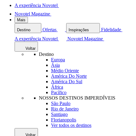
A experiência Novotel
Novotel Magazine
Mais
Ofertas
Fidelidade
Destino
Inspirações
A experiência Novotel
Novotel Magazine
Voltar
Destino
Europa
Ásia
Médio Oriente
América Do Norte
América Do Sul
África
Pacífico
NOSSOS DESTINOS IMPERDÍVEIS
São Paulo
Rio de Janeiro
Santiago
Florianopolis
Ver todos os destinos
Voltar