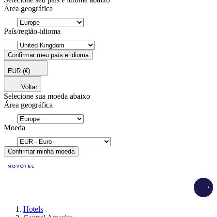
Área geográfica
País/região-idioma
Confirmar meu país e idioma
EUR
(€)
Voltar
Selecione sua moeda abaixo
Área geográfica
Moeda
Confirmar minha moeda
Load
Hotels