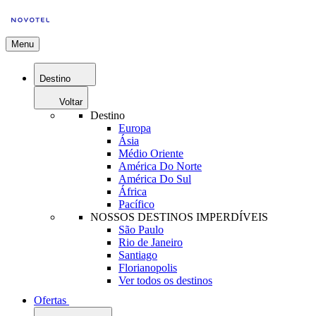
Menu
Destino
Voltar
Destino
Europa
Ásia
Médio Oriente
América Do Norte
América Do Sul
África
Pacífico
NOSSOS DESTINOS IMPERDÍVEIS
São Paulo
Rio de Janeiro
Santiago
Florianopolis
Ver todos os destinos
Ofertas