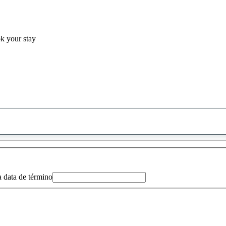
ok your stay
0
sugestão
encontrada
a data de término