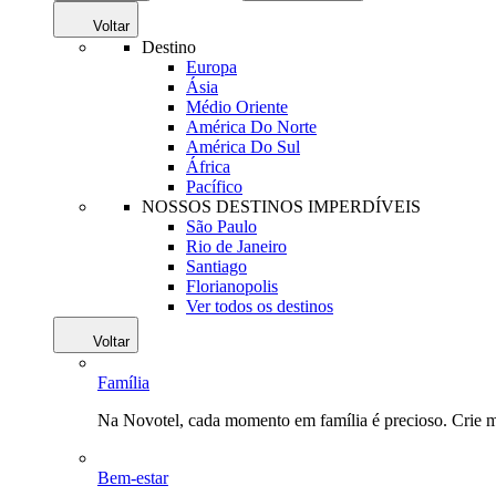
Voltar
Destino
Europa
Ásia
Médio Oriente
América Do Norte
América Do Sul
África
Pacífico
NOSSOS DESTINOS IMPERDÍVEIS
São Paulo
Rio de Janeiro
Santiago
Florianopolis
Ver todos os destinos
Voltar
Família
Na Novotel, cada momento em família é precioso. Crie 
Bem-estar