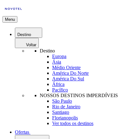
Menu
Destino
Voltar
Destino
Europa
Ásia
Médio Oriente
América Do Norte
América Do Sul
África
Pacífico
NOSSOS DESTINOS IMPERDÍVEIS
São Paulo
Rio de Janeiro
Santiago
Florianopolis
Ver todos os destinos
Ofertas