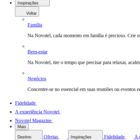
Inspirações
Voltar
Família
Na Novotel, cada momento em família é precioso. Crie 
Bem-estar
Na Novotel, tire o tempo que precisar para relaxar, acal
Negócios
Concentre-se no essencial em suas reuniões ou eventos 
Fidelidade
A experiência Novotel
Novotel Magazine
Mais
Ofertas
Fidelidade
A 
Destino
Inspirações